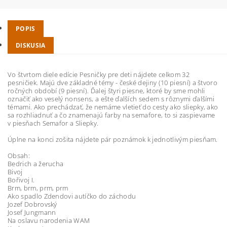
POPIS
DISKUSIA
Vo štvrtom diele edície Pesničky pre deti nájdete celkom 32
pesničiek. Majú dve základné témy - české dejiny (10 piesní) a štvoro
ročných období (9 piesní). Ďalej štyri piesne, ktoré by sme mohli
označiť ako veselý nonsens, a ešte ďalších sedem s rôznymi ďalšími
témami. Ako prechádzať, že nemáme vletieť do cesty ako sliepky, ako
sa rozhliadnuť a čo znamenajú farby na semafore, to si zaspievame
v piesňach Semafor a Sliepky.
Úplne na konci zošita nájdete pár poznámok k jednotlivým piesňam.
Obsah:
Bedrich a žerucha
Bivoj
Bořivoj I.
Brm, brm, prm, prm
Ako spadlo Zdendovi autíčko do záchodu
Jozef Dobrovský
Josef Jungmann
Na oslavu narodenia WAM