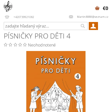
€0
Martin8888@seznam.cz
+420739921082
PÍSNIČKY PRO DĚTI 4
Neohodnotené