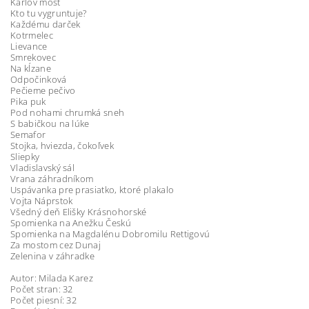
Karlov most
Kto tu vygruntuje?
Každému darček
Kotrmelec
Lievance
Smrekovec
Na kĺzane
Odpočinková
Pečieme pečivo
Pika puk
Pod nohami chrumká sneh
S babičkou na lúke
Semafor
Stojka, hviezda, čokoľvek
Sliepky
Vladislavský sál
Vrana záhradníkom
Uspávanka pre prasiatko, ktoré plakalo
Vojta Náprstok
Všedný deň Elišky Krásnohorské
Spomienka na Anežku Českú
Spomienka na Magdalénu Dobromilu Rettigovú
Za mostom cez Dunaj
Zelenina v záhradke
Autor: Milada Karez
Počet stran: 32
Počet piesní: 32