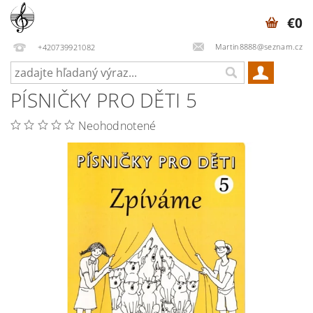
€0
Martin8888@seznam.cz
+420739921082
PÍSNIČKY PRO DĚTI 5
Neohodnotené