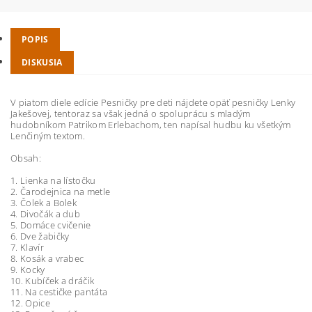
POPIS
DISKUSIA
V piatom diele edície Pesničky pre deti nájdete opäť pesničky Lenky
Jakešovej, tentoraz sa však jedná o spoluprácu s mladým
hudobníkom Patrikom Erlebachom, ten napísal hudbu ku všetkým
Lenčiným textom.
Obsah:
1. Lienka na lístočku
2. Čarodejnica na metle
3. Čolek a Bolek
4. Divočák a dub
5. Domáce cvičenie
6. Dve žabičky
7. Klavír
8. Kosák a vrabec
9. Kocky
10. Kubíček a dráčik
11. Na cestičke pantáta
12. Opice