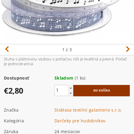
1
z 3
Stuha s plátnovou väzbou s potlačou nôt je kvalitná a pevná. Potlač
je jednostranná.
Dostupnosť
Skladom
(1 ks)
€2,80
Značka
Stoklasa textilní galanterie s.r.o.
Kategória
Darčeky pre hudobníkov
Záruka
24 mesiacov