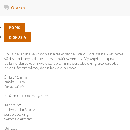
Otázka
POPIS
DISKUSIA
Použitie: stuha je vhodná na dekoračné účely. Hodí sa na kvetinové
väzby, ikebany, zdobenie kvetináčov, vencov. Využijete ju aj na
balenie darčekov. Skvele sa uplatní na scrapbooking ako ozdoba
prianí, fotorámikov, denníkov a albumov.
Šírka: 15 mm
Návin: 20 m
Dekoračné
Zloženie: 100% polyester
Techniky:
balenie darčekov
scrapbooking
výroba dekorácií
Údržba: