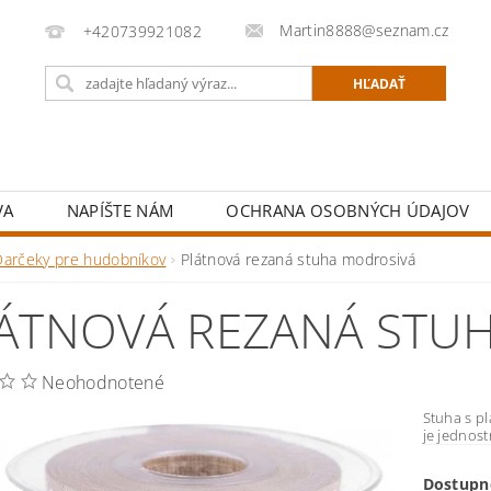
Martin8888@seznam.cz
+420739921082
VA
NAPÍŠTE NÁM
OCHRANA OSOBNÝCH ÚDAJOV
Darčeky pre hudobníkov
Plátnová rezaná stuha modrosivá
ÁTNOVÁ REZANÁ STU
Neohodnotené
Stuha s pl
je jednos
Dostupn