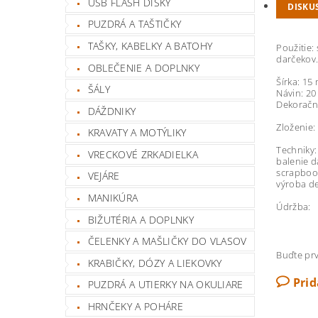
USB FLASH DISKY
DISKU
PUZDRÁ A TAŠTIČKY
TAŠKY, KABELKY A BATOHY
Použitie:
darčekov.
OBLEČENIE A DOPLNKY
Šírka: 15
ŠÁLY
Návin: 20
Dekoračn
DÁŽDNIKY
Zloženie:
KRAVATY A MOTÝLIKY
Techniky:
VRECKOVÉ ZRKADIELKA
balenie d
scrapboo
VEJÁRE
výroba de
MANIKÚRA
Údržba:
BIŽUTÉRIA A DOPLNKY
ČELENKY A MAŠLIČKY DO VLASOV
Buďte prv
KRABIČKY, DÓZY A LIEKOVKY
Pri
PUZDRÁ A UTIERKY NA OKULIARE
HRNČEKY A POHÁRE