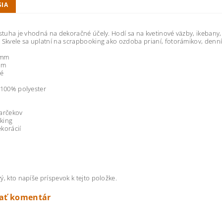
SIA
 stuha je vhodná na dekoračné účely. Hodí sa na kvetinové väzby, ikebany, 
 Skvele sa uplatní na scrapbooking ako ozdoba prianí, fotorámikov, denn
 mm
 m
é
 100% polyester
arčekov
king
korácií
ý, kto napíše príspevok k tejto položke.
dať komentár