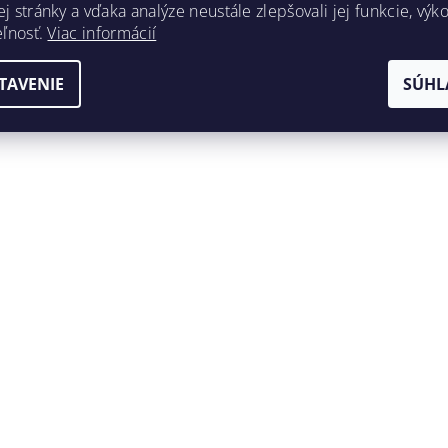
 stránky a vďaka analýze neustále zlepšovali jej funkcie, výk
eľnosť.
Viac informácií
TAVENIE
SÚHL