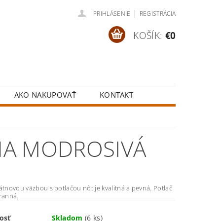
|
PRIHLÁSENIE
REGISTRÁCIA
KOŠÍK:
€0
AKO NAKUPOVAŤ
KONTAKT
HA MODROSIVÁ
átnovou väzbou s potlačou nôt je kvalitná a pevná. Potlač
tranná.
osť
Skladom
(6 ks)