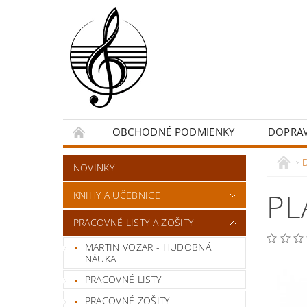
OBCHODNÉ PODMIENKY
DOPRA
NOVINKY
PL
KNIHY A UČEBNICE
PRACOVNÉ LISTY A ZOŠITY
MARTIN VOZAR - HUDOBNÁ
NÁUKA
PRACOVNÉ LISTY
PRACOVNÉ ZOŠITY