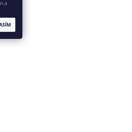
on a
ASÍM