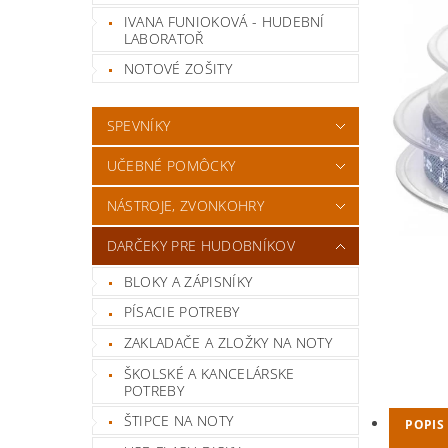
IVANA FUNIOKOVÁ - HUDEBNÍ
LABORATOŘ
NOTOVÉ ZOŠITY
SPEVNÍKY
UČEBNÉ POMÔCKY
NÁSTROJE, ZVONKOHRY
DARČEKY PRE HUDOBNÍKOV
BLOKY A ZÁPISNÍKY
PÍSACIE POTREBY
ZAKLADAČE A ZLOŽKY NA NOTY
ŠKOLSKÉ A KANCELÁRSKE
POTREBY
ŠTIPCE NA NOTY
POPIS