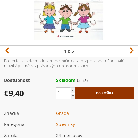
1
z 5
Ponorte sa s deťmi do víru pesničiek a zahrajte si spoločne malé
muzikály plné rozprávkových dobrodružstiev.
Dostupnosť
Skladom
(3 ks)
€9,40
Značka
Grada
Kategória
Spevníky
Záruka
24 mesiacov