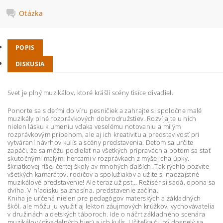
Otázka
POPIS
DISKUSIA
Svet je plný muzikálov, ktoré krášli scény tisíce divadiel.
Ponorte sa s deťmi do víru pesničiek a zahrajte si spoločne malé
muzikály plné rozprávkových dobrodružstiev. Rozvíjajte u nich
nielen lásku k umeniu vďaka veselému notovaniu a milým
rozprávkovým príbehom, ale aj ich kreativitu a predstavivosť pri
vytváraní návrhov kulís a scény predstavenia. Deťom sa určite
zapáči, že sa môžu podieľať na všetkých prípravách a potom sa stať
skutočnými malými hercami v rozprávkach z myšej chalúpky,
škriatkovej ríše, čertej školy av mnohých ďalších. Tak rýchlo pozvite
všetkých kamarátov, rodičov a spolužiakov a užite si naozajstné
muzikálové predstavenie! Ale teraz už pst… Režisér si sadá, opona sa
dvíha. V hľadisku sa zhasína, predstavenie začína.
Kniha je určená nielen pre pedagógov materských a základných
škôl, ale môžu ju využiť aj lektori záujmových krúžkov, vychovávatelia
v družinách a detských táboroch. Ide o náčrt základného scenára
muzikálov (divadelných hier) a ich kulís. Učiteľka či iný dospelý sa