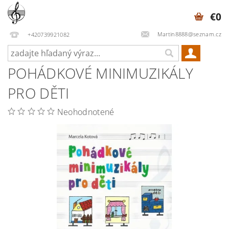
€0
Martin8888@seznam.cz
+420739921082
POHÁDKOVÉ MINIMUZIKÁLY
PRO DĚTI
Neohodnotené