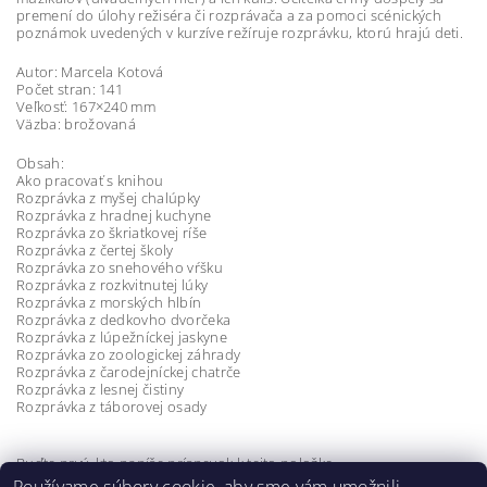
premení do úlohy režiséra či rozprávača a za pomoci scénických
poznámok uvedených v kurzíve režíruje rozprávku, ktorú hrajú deti.
Autor: Marcela Kotová
Počet stran: 141
Veľkosť: 167×240 mm
Väzba: brožovaná
Obsah:
Ako pracovať s knihou
Rozprávka z myšej chalúpky
Rozprávka z hradnej kuchyne
Rozprávka zo škriatkovej ríše
Rozprávka z čertej školy
Rozprávka zo snehového vŕšku
Rozprávka z rozkvitnutej lúky
Rozprávka z morských hlbín
Rozprávka z dedkovho dvorčeka
Rozprávka z lúpežníckej jaskyne
Rozprávka zo zoologickej záhrady
Rozprávka z čarodejníckej chatrče
Rozprávka z lesnej čistiny
Rozprávka z táborovej osady
Buďte prvý, kto napíše príspevok k tejto položke.