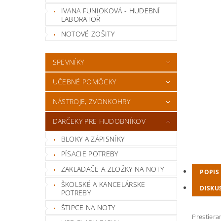
IVANA FUNIOKOVÁ - HUDEBNÍ
LABORATOŘ
NOTOVÉ ZOŠITY
SPEVNÍKY
UČEBNÉ POMÔCKY
NÁSTROJE, ZVONKOHRY
DARČEKY PRE HUDOBNÍKOV
BLOKY A ZÁPISNÍKY
PÍSACIE POTREBY
ZAKLADAČE A ZLOŽKY NA NOTY
POPIS
ŠKOLSKÉ A KANCELÁRSKE
DISKU
POTREBY
ŠTIPCE NA NOTY
Prestiera