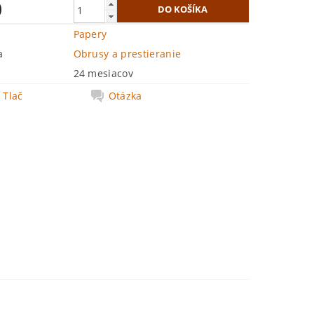
0
Papery
a
Obrusy a prestieranie
24 mesiacov
Tlač
Otázka