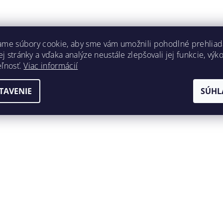
ame súbory cookie, aby sme vám umožnili pohodlné prehliad
 stránky a vďaka analýze neustále zlepšovali jej funkcie, výk
eľnosť.
Viac informácií
TAVENIE
SÚHL