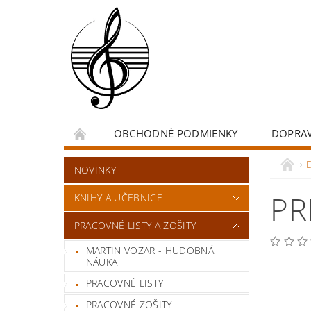
OBCHODNÉ PODMIENKY
DOPRA
NOVINKY
PR
KNIHY A UČEBNICE
PRACOVNÉ LISTY A ZOŠITY
MARTIN VOZAR - HUDOBNÁ
NÁUKA
PRACOVNÉ LISTY
PRACOVNÉ ZOŠITY