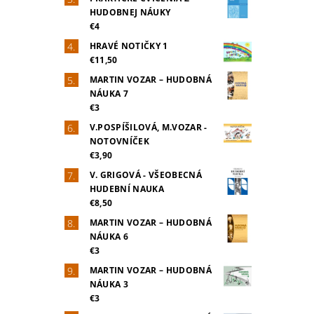
HUDOBNEJ NÁUKY
€4
HRAVÉ NOTIČKY 1
€11,50
MARTIN VOZAR – HUDOBNÁ
NÁUKA 7
€3
V.POSPÍŠILOVÁ, M.VOZAR -
NOTOVNÍČEK
€3,90
V. GRIGOVÁ - VŠEOBECNÁ
HUDEBNÍ NAUKA
€8,50
MARTIN VOZAR – HUDOBNÁ
NÁUKA 6
€3
MARTIN VOZAR – HUDOBNÁ
NÁUKA 3
€3