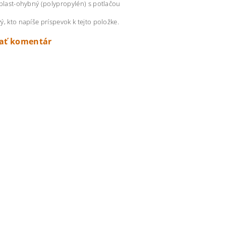
 plast-ohybný (polypropylén) s potlačou
ý, kto napíše príspevok k tejto položke.
dať komentár