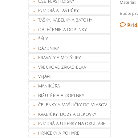
USB FLASH DISKY
Materiál:
PUZDRÁ A TAŠTIČKY
Buďte prv
TAŠKY, KABELKY A BATOHY
Pri
OBLEČENIE A DOPLNKY
ŠÁLY
DÁŽDNIKY
KRAVATY A MOTÝLIKY
VRECKOVÉ ZRKADIELKA
VEJÁRE
MANIKÚRA
BIŽUTÉRIA A DOPLNKY
ČELENKY A MAŠLIČKY DO VLASOV
KRABIČKY, DÓZY A LIEKOVKY
PUZDRÁ A UTIERKY NA OKULIARE
HRNČEKY A POHÁRE