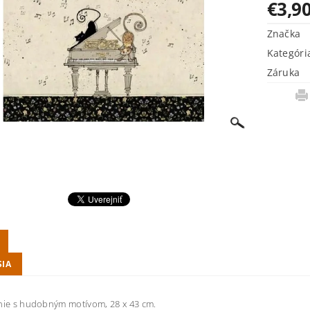
€3,9
Značka
Kategóri
Záruka
SIA
nie s hudobným motívom, 28 x 43 cm.