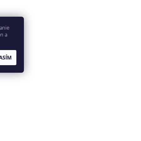
anie
on a
ASÍM