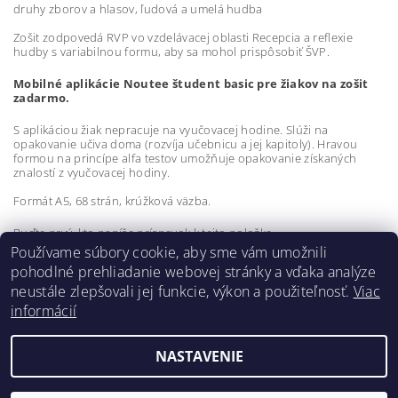
druhy zborov a hlasov, ľudová a umelá hudba
Zošit zodpovedá RVP vo vzdelávacej oblasti Recepcia a reflexie
hudby s variabilnou formu, aby sa mohol prispôsobiť ŠVP.
Mobilné aplikácie Noutee študent basic pre žiakov na zošit
zadarmo.
S aplikáciou žiak nepracuje na vyučovacej hodine. Slúži na
opakovanie učiva doma (rozvíja učebnicu a jej kapitoly). Hravou
formou na princípe alfa testov umožňuje opakovanie získaných
znalostí z vyučovacej hodiny.
Formát A5, 68 strán, krúžková väzba.
Buďte prvý, kto napíše príspevok k tejto položke.
Používame súbory cookie, aby sme vám umožnili
Pridať komentár
pohodlné prehliadanie webovej stránky a vďaka analýze
neustále zlepšovali jej funkcie, výkon a použiteľnosť.
Viac
informácií
NASTAVENIE
2026 ©
hudobnavychova.sk
, všetky práva vyhradené