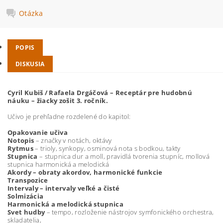
Otázka
POPIS
DISKUSIA
Cyril Kubiš / Rafaela Drgáčová – Receptár pre hudobnú
náuku – žiacky zošit 3. ročník.
Učivo je prehľadne rozdelené do kapitol:
Opakovanie učiva
Notopis
– značky v notách, oktávy
Rytmus
– trioly, synkopy, osminová nota s bodkou, takty
Stupnica
– stupnica dur a moll, pravidlá tvorenia stupníc, mollová
stupnica harmonická a melodická
Akordy –
obraty akordov, harmonické funkcie
Transpozice
Intervaly
– intervaly veľké a čisté
Solmizácia
Harmonická a melodická stupnica
Svet hudby
– tempo, rozloženie nástrojov symfonického orchestra,
skladatelia,