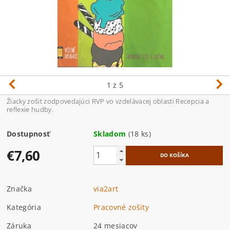
1
z 5
Žiacky zošit zodpovedajúci RVP vo vzdelávacej oblasti Recepcia a
reflexie hudby.
Dostupnosť
Skladom
(18 ks)
€7,60
Značka
via2art
Kategória
Pracovné zošity
Záruka
24 mesiacov