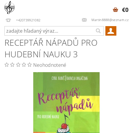
€0
Martin8888@seznam.cz
+420739921082
RECEPTÁŘ NÁPADŮ PRO
HUDEBNÍ NAUKU 3
Neohodnotené