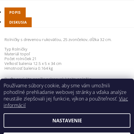
POPIS
DISKUSIA
Rolničky s drevenou rukoväťou, 25 zvončekov, dĺžka 32 cm.
Typ Rolničky
Materiál topoľ
Počet rolničiek 21
Veľkosť balenia 12.5 x 5 x 34 cm
Hmotnosť balenia 0.164 kg
Buďte prvý, kto napíše príspevok k tejto položke.
Používame súbory cookie, aby sme vám umožnili
Pridať komentár
pohodlné prehliadanie webovej stránky a vďaka analýze
neustále zlepšovali jej funkcie, výkon a použiteľnosť.
Viac
informácií
NASTAVENIE
2026 ©
hudobnavychova.sk
, všetky práva vyhradené