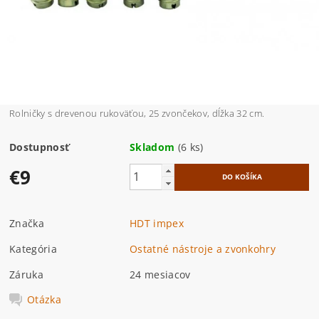
Rolničky s drevenou rukoväťou, 25 zvončekov, dĺžka 32 cm.
Dostupnosť
Skladom
(6 ks)
€9
Značka
HDT impex
Kategória
Ostatné nástroje a zvonkohry
Záruka
24 mesiacov
Otázka