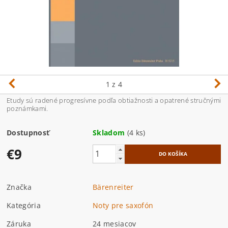
1
z 4
Etudy sú radené progresívne podľa obtiažnosti a opatrené stručnými
poznámkami.
Dostupnosť
Skladom
(4 ks)
€9
Značka
Bärenreiter
Kategória
Noty pre saxofón
Záruka
24 mesiacov