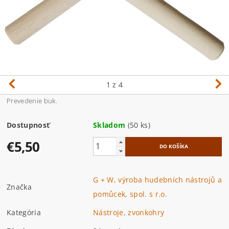
1
z 4
Prevedenie buk.
Dostupnosť
Skladom
(50 ks)
€5,50
G + W, výroba hudebních nástrojů a
Značka
pomůcek, spol. s r.o.
Kategória
Nástroje, zvonkohry