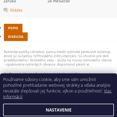
Záruka
24 mesiacov
Otázka
POPIS
DISKUSIA
Rytmické paličky (drievko), patria medzi rytmické perkusné nástroje,
ktoré sú súčasťou Orffovského inštrumentára. Sú vhodné pre deti
predškolského i školského veku - slúžia na rozvoj rytmického cítenia
- opakovanie rytmických útvarov, doporovod piesní ai.
Buďte prvý, kto napíše príspevok k tejto položke.
Používame súbory cookie, aby sme vám umožnili
Pridať komentár
pohodlné prehliadanie webovej stránky a vďaka analýze
neustále zlepšovali jej funkcie, výkon a použiteľnosť.
Viac
informácií
NASTAVENIE
2026 ©
hudobnavychova.sk
, všetky práva vyhradené