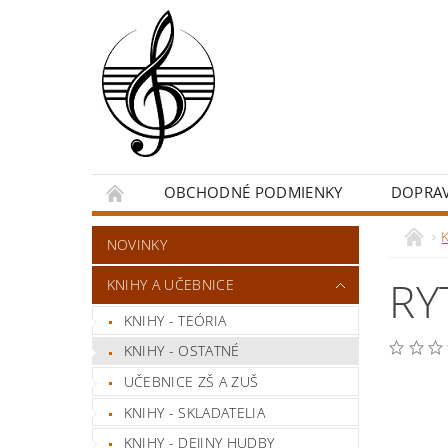
OBCHODNÉ PODMIENKY
DOPRA
NOVINKY
RY
KNIHY A UČEBNICE
KNIHY - TEÓRIA
KNIHY - OSTATNÉ
UČEBNICE ZŠ A ZUŠ
KNIHY - SKLADATELIA
KNIHY - DEJINY HUDBY