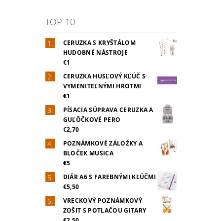
TOP 10
CERUZKA S KRYŠTÁLOM
HUDOBNÉ NÁSTROJE
€1
CERUZKA HUSĽOVÝ KĽÚČ S
VYMENITEĽNÝMI HROTMI
€1
PÍSACIA SÚPRAVA CERUZKA A
GUĽÔČKOVÉ PERO
€2,70
POZNÁMKOVÉ ZÁLOŽKY A
BLOČEK MUSICA
€5
DIÁR A6 S FAREBNÝMI KĽÚČMI
€5,50
VRECKOVÝ POZNÁMKOVÝ
ZOŠIT S POTLAČOU GITARY
€2,50