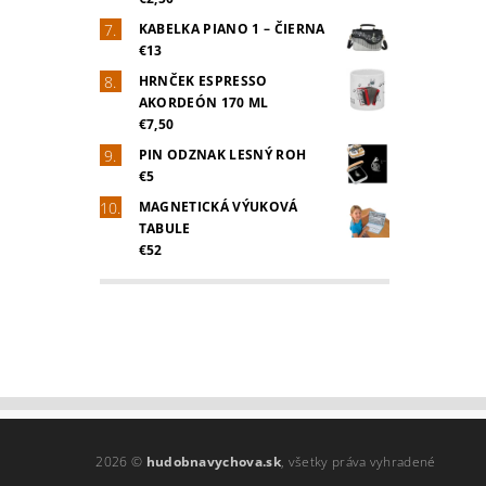
KABELKA PIANO 1 – ČIERNA
€13
HRNČEK ESPRESSO
AKORDEÓN 170 ML
€7,50
PIN ODZNAK LESNÝ ROH
€5
MAGNETICKÁ VÝUKOVÁ
TABULE
€52
2026 ©
hudobnavychova.sk
, všetky práva vyhradené