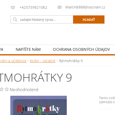
Martin8888@seznam.cz
+420739921082
VA
NAPÍŠTE NÁM
OCHRANA OSOBNÝCH ÚDAJOV
Knihy a učebnice
Knihy - ostatné
Rytmohrátky 9
TMOHRÁTKY 9
Neohodnotené
Tento zoš
rytmické o