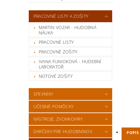
PRACOVNÉ LISTY A ZOŠITY
MARTIN VOZAR - HUDOBNÁ
NÁUKA
PRACOVNÉ LISTY
PRACOVNÉ ZOŠITY
IVANA FUNIOKOVÁ - HUDEBNÍ
LABORATOŘ
NOTOVÉ ZOŠITY
SPEVNÍKY
UČEBNÉ POMÔCKY
NÁSTROJE, ZVONKOHRY
DARČEKY PRE HUDOBNÍKOV
POPIS