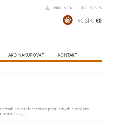
|
PRIHLÁSENIE
REGISTRÁCIA
KOŠÍK:
€0
AKO NAKUPOVAŤ
KONTAKT
it obsahuje rozpis známych populárnych piesní pre
rffove nástroje.