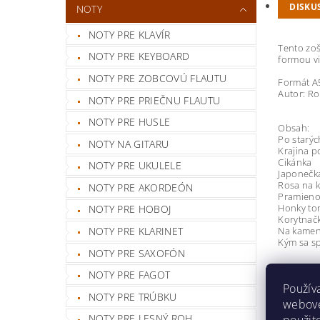
DISKU
NOTY
NOTY PRE KLAVÍR
Tento zoš
NOTY PRE KEYBOARD
formou vi
NOTY PRE ZOBCOVÚ FLAUTU
Formát A
Autor: Ro
NOTY PRE PRIEČNU FLAUTU
NOTY PRE HUSLE
Obsah:
Po starý
NOTY NA GITARU
Krajina 
Cikánka
NOTY PRE UKULELE
Japonečk
Rosa na k
NOTY PRE AKORDEÓN
Pramieno
Honky to
NOTY PRE HOBOJ
Korytnač
Na kamen
NOTY PRE KLARINET
Kým sa s
NOTY PRE SAXOFÓN
Buďte prv
NOTY PRE FAGOT
Použív
Pri
NOTY PRE TRÚBKU
webovej
NOTY PRE LESNÝ ROH