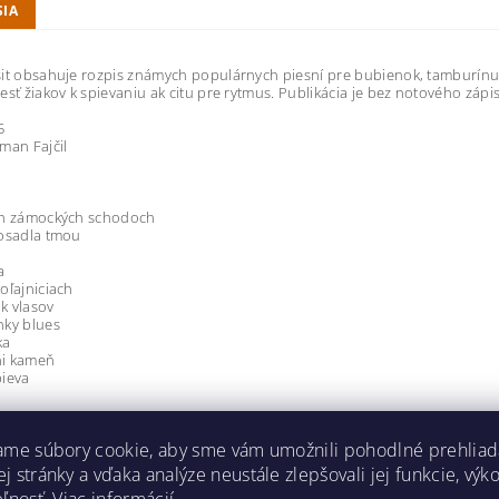
SIA
it obsahuje rozpis známych populárnych piesní pre bubienok, tamburínu
esť žiakov k spievaniu ak citu pre rytmus. Publikácia je bez notového zápi
5
man Fajčil
ch zámockých schodoch
posadla tmou
a
oľajniciach
k vlasov
nky blues
ka
i kameň
pieva
ý, kto napíše príspevok k tejto položke.
ame súbory cookie, aby sme vám umožnili pohodlné prehliad
dať komentár
 stránky a vďaka analýze neustále zlepšovali jej funkcie, výk