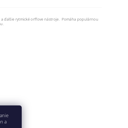
 a ďalšie rytmické orffove nástroje. Pomáha populárnou
su.
anie
on a