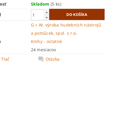
osť
Skladom
(5 ks)
0
G + W, výroba hudebních nástrojů
a pomůcek, spol. s r.o.
a
Knihy - ostatné
24 mesiacov
Tlač
Otázka