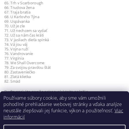
65. Trh v Scarborough
66. Trudova žena
67. Traja bratia
68. U Karlovho Týna
69. Uspávanka
70. Už je zle
71. Už nechcem sa vydať
72. Už sa nám čas kráti
73. V jasliach dieťa spinká
74. Vá jou váj
75. Vojna ruží
76. Vandrovanie
77. Virgínia
78. We Shall Overcome
79. Za svojou pravdou štát
80. Zastaveniečko
81. Zlatá klietka
82. Smäd
Buďte prvý, kto napíše príspevok k tejto položke.
Používame súbory cookie, aby sme vám umožnili
Pridať komentár
pohodlné prehliadanie webovej stránky a vďaka analýze
neustále zlepšovali jej funkcie, výkon a použiteľnosť.
Viac
informácií