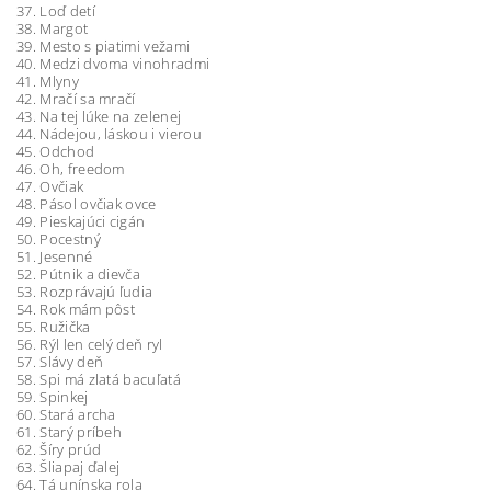
37. Loď detí
38. Margot
39. Mesto s piatimi vežami
40. Medzi dvoma vinohradmi
41. Mlyny
42. Mračí sa mračí
43. Na tej lúke na zelenej
44. Nádejou, láskou i vierou
45. Odchod
46. Oh, freedom
47. Ovčiak
48. Pásol ovčiak ovce
49. Pieskajúci cigán
50. Pocestný
51. Jesenné
52. Pútnik a dievča
53. Rozprávajú ľudia
54. Rok mám pôst
55. Ružička
56. Rýl len celý deň ryl
57. Slávy deň
58. Spi má zlatá bacuľatá
59. Spinkej
60. Stará archa
61. Starý príbeh
62. Šíry prúd
63. Šliapaj ďalej
64. Tá unínska rola