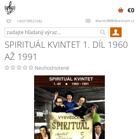
€0
Martin8888@seznam.cz
+420739921082
SPIRITUÁL KVINTET 1. DÍL 1960
AŽ 1991
Neohodnotené