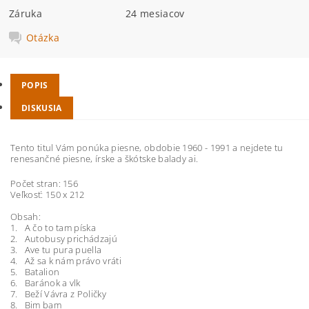
Záruka
24 mesiacov
Otázka
POPIS
DISKUSIA
Tento titul Vám ponúka piesne, obdobie 1960 - 1991 a nejdete tu
renesančné piesne, írske a škótske balady ai.
Počet stran: 156
Veľkosť: 150 x 212
Obsah:
1. A čo to tam píska
2. Autobusy prichádzajú
3. Ave tu pura puella
4. Až sa k nám právo vráti
5. Batalion
6. Baránok a vlk
7. Beží Vávra z Poličky
8. Bim bam