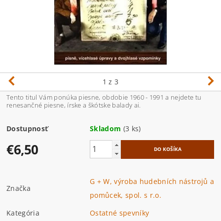
1
z 3
Tento titul Vám ponúka piesne, obdobie 1960 - 1991 a nejdete tu
renesančné piesne, írske a škótske balady ai.
Dostupnosť
Skladom
(3 ks)
€6,50
G + W, výroba hudebních nástrojů a
Značka
pomůcek, spol. s r.o.
Kategória
Ostatné spevníky