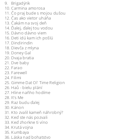
9. Brigadýrik
10. Carmina amorosa
11. Čo praj bude s mojou dušou
12. Čas ako vietor uháňa
13. Čakám na svoj deň
14. Ďalej, ďalej tou vodou
15. Dávno dávno viem
16. Deti idú kam ich pošlú
17. Dindirindin
18. Dievča z mlyna
19. Doney Gal
20. Dvaja bratia
21. Dve baby
22. Farao
23. Farewell
24. Filimi
25. Gimme Dat Ol' Time Religion
26. Haů - bielu plání
27. Hline naňho hodíme
28. It's Me
29. Raz budu ďalej
30. Kánon
31. Kto zvalil kameň náhrobný?
32. Keď ste nás pozvali
33. Keď zhorkne ti víno
34. Krutá vojna
35. Kumbaya
36. Láska nad bohatstvo