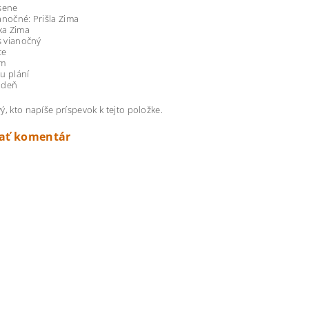
sene
anočné: Prišla Zima
a Zima
as vianočný
ce
ám
u plání
 deň
ý, kto napíše príspevok k tejto položke.
dať komentár