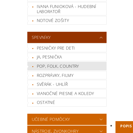
IVANA FUNIOKOVÁ - HUDEBNÍ
LABORATOŘ
NOTOVÉ ZOŠITY
SPEVNÍKY
PESNIČKY PRE DETI
JA, PESNIČKA
POP, FOLK, COUNTRY
ROZPRÁVKY, FILMY
SVĚRÁK - UHLÍŘ
VIANOČNÉ PIESNE A KOLEDY
OSTATNÉ
UČEBNÉ POMÔCKY
POPIS
NÁSTROJE, ZVONKOHRY