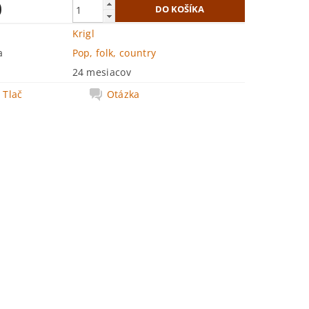
0
Krigl
a
Pop, folk, country
24 mesiacov
Tlač
Otázka