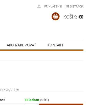
|
PRIHLÁSENIE
REGISTRÁCIA
KOŠÍK:
€0
AKO NAKUPOVAŤ
KONTAKT
U
ek k táboráku
osť
Skladom
(5 ks)