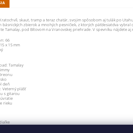
SIA
Kratochvíl, skaut, tramp a teraz chatár, svojim spôsobom aj tulák po Utahu
h básnických zbierok a mnohých pesničiek, z ktorých päťdesiatdva vybra
ate Tamalay, pod Bítovom na Vranovskej priehrade. V spevníku nájdete aj
an: 66
215 x 15 mm
ký
ápad: Tamalay
 Jimmy
Oreonu
ásko
ol deň
 Veterný plášť
u s gitarou
úvratie
e rieku
diaľke
 táboráku
 deň