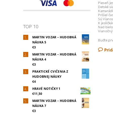
Pieseň je
Detské vi
Kamarádk
Prišiel č
Sú Viano
K jesličk
TOP 10
Nad bielo
Vianočný
MARTIN VOZAR – HUDOBNÁ
Buďte prv
NÁUKA 5
€3
Pri
MARTIN VOZAR – HUDOBNÁ
NÁUKA 4
€3
PRAKTICKÉ CVIČENIA Z
HUDOBNEJ NÁUKY
€4
HRAVÉ NOTIČKY 1
€11,50
MARTIN VOZAR – HUDOBNÁ
NÁUKA 7
€3