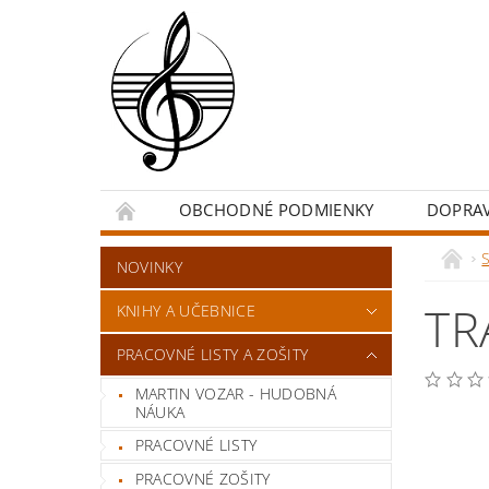
OBCHODNÉ PODMIENKY
DOPRA
NOVINKY
TR
KNIHY A UČEBNICE
PRACOVNÉ LISTY A ZOŠITY
MARTIN VOZAR - HUDOBNÁ
NÁUKA
PRACOVNÉ LISTY
PRACOVNÉ ZOŠITY