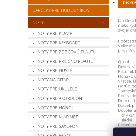
DISKU
DARČEKY PRE HUDOBNÍKOV
Ján Orko 
NOTY
niekoľkýc
svojej ch
NOTY PRE KLAVÍR
Počet str
NOTY PRE KEYBOARD
Veľkosť: 
Jazyk: čes
NOTY PRE ZOBCOVÚ FLAUTU
NOTY PRE PRIEČNU FLAUTU
Obsah:
Divoký z
NOTY PRE HUSLE
Pištoľník
Honák z 
NOTY NA GITARU
Vrať se, l
Horúci b
NOTY PRE UKULELE
Trampské:
Pod skalo
NOTY PRE AKORDEÓN
Dom nad 
Darček pr
NOTY PRE HOBOJ
Dovolená
Tichý kút
NOTY PRE KLARINET
Tulácká
Pieseň o 
NOTY PRE SAXOFÓN
Večer pri
Už končí
NOTY PRE FAGOT