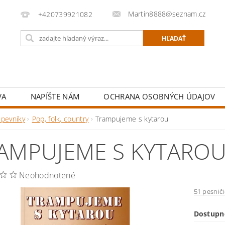
Martin8888@seznam.cz
+420739921082
VA
NAPÍŠTE NÁM
OCHRANA OSOBNÝCH ÚDAJOV
Spevníky
Pop, folk, country
Trampujeme s kytarou
AMPUJEME S KYTARO
Neohodnotené
51 pesniči
Dostupn