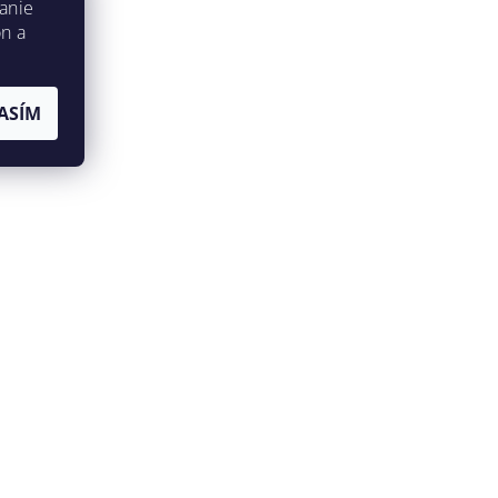
anie
on a
ASÍM