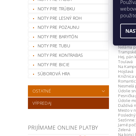
Použív
Jen ta jed
webovej
Asfalt pri
NOTY PRE TRÚBKU
Nie je na
použit
NOTY PRE LESNÝ ROH
Blúsové:
Blúz o tv
NOTY PRE POZAUNU
Osamelé 
NAS
Blús vše
NOTY PRE BARYTÓN
Prázdný 
To ja vol
NOTY PRE TUBU
Neláma p
Trampské 
NOTY PRE KONTRABAS
Hej, pán 
Toulavá
NOTY PRE BICIE
Na Kamp
Hojdavá
SÚBOROVÁ HRA
Knižnica 
Romantick
Nesmelá 
OSTATNÉ
Údolie s
Pesnička 
Údolie m
VÝPREDAJ
Daždivá 
Mesto v n
Posledný 
Sezónne: 
Jarné poč
PRIJÍMAME ONLINE PLATBY
Zelená
Na konci 