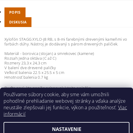
POPIS
DISKUSIA
Xylofón STAGG XYLO-J8 RB, s 8-mi farebnými drevenými kameňmi vo
farbách dúhy. Nástroj je dodávaný s párom drevených paličiek.
Materiál - borovica (stojan) a smrekovec (kamene)
Rozsah Jedna oktáva (C až C)
Rozmery 23,3 x 24,3 cm
V balení dve drevené paličky
Veľkosť balenia 22.5 x 25.5 x 5 cm
Hmotnosť balenia 0.7 kg
Buďte prvý, kto napíše príspevok k tejto položke.
Používame súbory cookie, aby sme vám umožnili
Pridať komentár
pohodlné prehliadanie webovej stránky a vďaka analýze
neustále zlepšovali jej funkcie, výkon a použiteľnosť.
Viac
informácií
NASTAVENIE