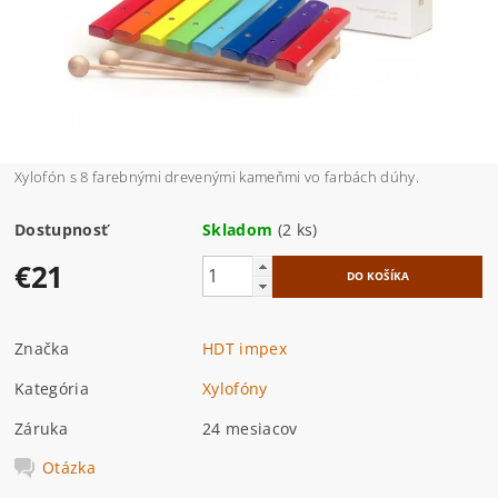
Xylofón s 8 farebnými drevenými kameňmi vo farbách dúhy.
Dostupnosť
Skladom
(2 ks)
€21
Značka
HDT impex
Kategória
Xylofóny
Záruka
24 mesiacov
Otázka