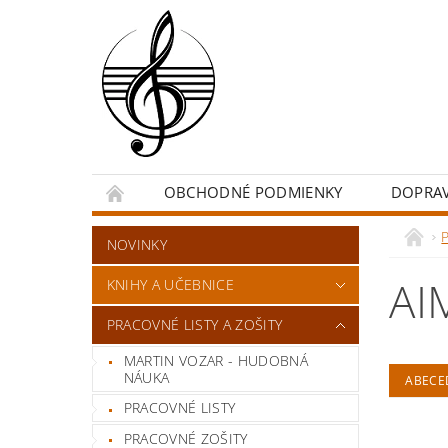
OBCHODNÉ PODMIENKY
DOPRA
NOVINKY
AI
KNIHY A UČEBNICE
PRACOVNÉ LISTY A ZOŠITY
MARTIN VOZAR - HUDOBNÁ
NÁUKA
ABECE
PRACOVNÉ LISTY
PRACOVNÉ ZOŠITY