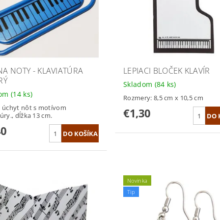
 NA NOTY - KLAVIATÚRA
LEPIACI BLOČEK KLAVÍR
RÝ
Skladom
(84 ks)
dom
(14 ks)
Rozmery: 8,5 cm x 10,5 cm
a úchyt nôt s motívom
€1,30
úry., dĺžka 13 cm.
40
Novinka
Tip