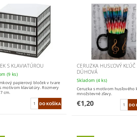
EK S KLAVIATÚROU
CERUZKA HUSĽOVÝ KĽÚČ 
DÚHOVÁ
dom
(9 ks)
Skladom
(4 ks)
kový papierový bloček v tvare
s motívom klaviatúry. Rozmery
Ceruzka s motívom husľového k
 7 cm.
množstevné zľavy.
€1,20