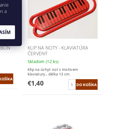
anie
on a
ASÍM
MBÓN
KLIP NA NOTY - KLAVIATÚRA
ČERVENÝ
Skladom
(12 ks)
Klip na úchyt not s motivem
klaviatury., délka 13 cm.
€1,40