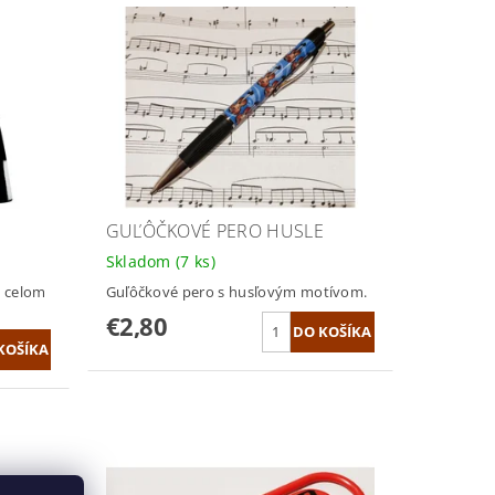
GUĽÔČKOVÉ PERO HUSLE
Skladom
(7 ks)
o celom
Guľôčkové pero s husľovým motívom.
€2,80