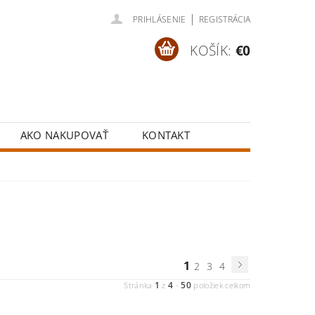
|
PRIHLÁSENIE
REGISTRÁCIA
KOŠÍK:
€0
AKO NAKUPOVAŤ
KONTAKT
1
2
3
4
1
4
50
Stránka
z
-
položiek celkom