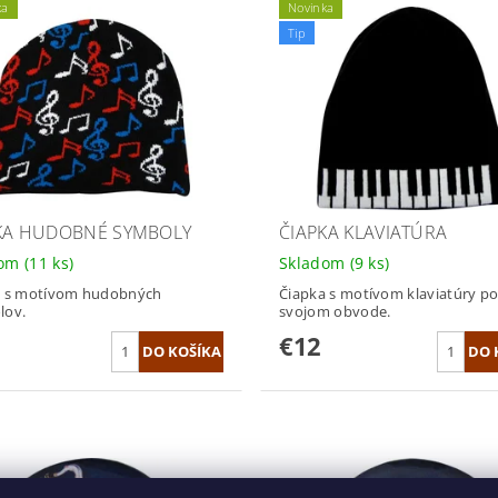
ka
Novinka
Tip
KA HUDOBNÉ SYMBOLY
ČIAPKA KLAVIATÚRA
dom
(11 ks)
Skladom
(9 ks)
a s motívom hudobných
Čiapka s motívom klaviatúry p
lov.
svojom obvode.
€12