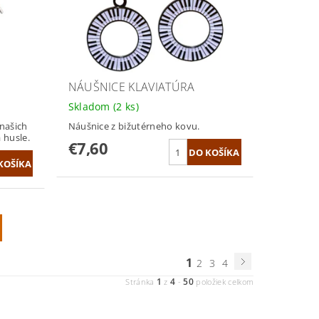
NÁUŠNICE KLAVIATÚRA
Skladom
(2 ks)
našich
Náušnice z bižutérneho kovu.
 husle.
€7,60
1
2
3
4
1
4
50
Stránka
z
-
položiek celkom