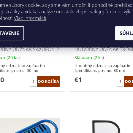
ame súbory cookie, aby sme vám umožnili pohodlné prehliad
 stránky a vďaka analýze neustále zlepšovali jej funkcie, výk
eľnosť.
Viac informácií
TAVENIE
SÚHL
BNÝ ODZNAK SAXOFÓN 2
HUDOBNÝ ODZNAK TRO
dom
(20 ks)
Skladom
(2 ks)
ný odznak so zapínacím
Hudobný odznak so zapínacím
íkom, priemer 30 mm.
špendlíkom, priemer 30 mm.
50
€1