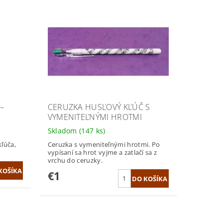
–
CERUZKA HUSĽOVÝ KĽÚČ S
VYMENITEĽNÝMI HROTMI
Skladom
(147 ks)
ľúča,
Ceruzka s vymeniteľnými hrotmi. Po
vypísaní sa hrot vyjme a zatlačí sa z
vrchu do ceruzky.
€1