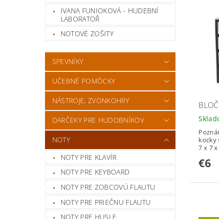
IVANA FUNIOKOVÁ - HUDEBNÍ
LABORATOŘ
NOTOVÉ ZOŠITY
SPEVNÍKY
UČEBNÉ POMÔCKY
NÁSTROJE, ZVONKOHRY
BLOČ
Skla
DARČEKY PRE HUDOBNÍKOV
Poznám
NOTY
kocky 
7 x 7 x
NOTY PRE KLAVÍR
€6
NOTY PRE KEYBOARD
NOTY PRE ZOBCOVÚ FLAUTU
NOTY PRE PRIEČNU FLAUTU
NOTY PRE HUSLE