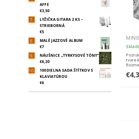
AFFE
€3,50
LYŽIČKA GITARA 2 KS –
STRIEBORNÁ
€5
MINI
MALÉ JAZZOVÉ ALBUM
Skla
€7
Pozná
NÁUŠNICE „TYRKYSOVÉ TÓNY“
tvare 
€6,20
Rozmer
100DIELNA SADA ŠTÍTKOV S
€4,
KLAVIATÚROU
€6