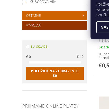
SÚBOROVÁ HRA
Použív
webovej
použit
OSTATNÉ
VÝPREDAJ
NAS
HUDO
NA SKLADE
Skla
Hudob
€
0
€
12
špendl
€0,
POLOŽIEK NA ZOBRAZENIE:
50
PRIJÍMAME ONLINE PLATBY