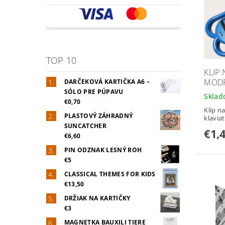
TOP 10
KLIP
MOD
DARČEKOVÁ KARTIČKA A6 –
SÓLO PRE PÚPAVU
Skla
€0,70
Klip n
PLASTOVÝ ZÁHRADNÝ
klaviat
SUNCATCHER
€1,
€6,60
PIN ODZNAK LESNÝ ROH
€5
CLASSICAL THEMES FOR KIDS
€13,50
DRŽIAK NA KARTIČKY
€3
MAGNETKA BAUXILI TIERE