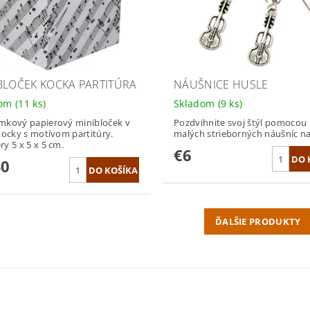
BLOČEK KOCKA PARTITÚRA
NÁUŠNICE HUSLE
dom
(11 ks)
Skladom
(9 ks)
mkový papierový minibloček v
Pozdvihnite svoj štýl pomocou 
kocky s motívom partitúry.
malých strieborných náušníc na
y 5 x 5 x 5 cm.
€6
30
ĎALŠIE PRODUKTY