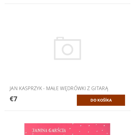
JAN KASPRZYK - MAŁE WĘDRÓWKI Z GITARĄ
€7