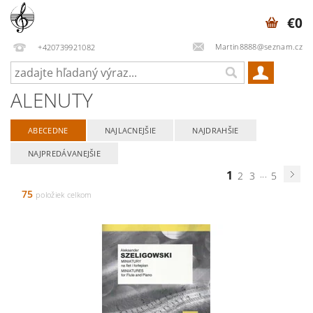
€0
Martin8888@seznam.cz
+420739921082
ALENUTY
ABECEDNE
NAJLACNEJŠIE
NAJDRAHŠIE
NAJPREDÁVANEJŠIE
1
...
2
3
5
75
položiek celkom