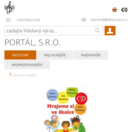
€0
Martin8888@seznam.cz
+420739921082
PORTÁL, S.R.O.
ABECEDNE
NAJLACNEJŠIE
NAJDRAHŠIE
NAJPREDÁVANEJŠIE
7
položiek celkom