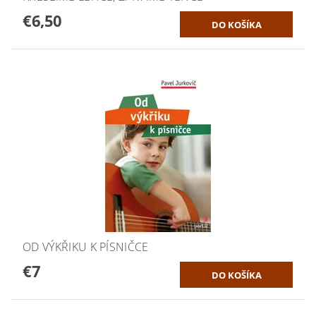
€6,50
OD VÝKŘIKU K PÍSNIČCE
€7