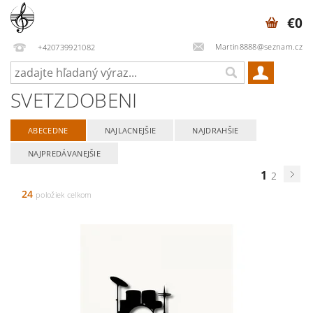
€0
Martin8888@seznam.cz
+420739921082
SVETZDOBENI
ABECEDNE
NAJLACNEJŠIE
NAJDRAHŠIE
NAJPREDÁVANEJŠIE
1
2
24
položiek celkom