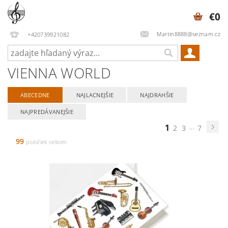
€0
Martin8888@seznam.cz
+420739921082
VIENNA WORLD
ABECEDNE
NAJLACNEJŠIE
NAJDRAHŠIE
NAJPREDÁVANEJŠIE
1
...
2
3
7
99
položiek celkom