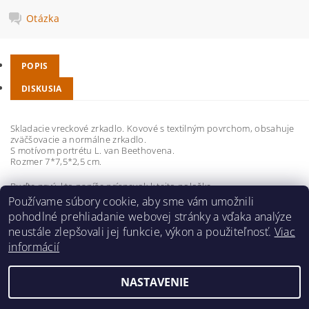
Otázka
POPIS
DISKUSIA
Skladacie vreckové zrkadlo. Kovové s textilným povrchom, obsahuje
zväčšovacie a normálne zrkadlo.
S motívom portrétu L. van Beethovena.
Rozmer 7*7,5*2,5 cm.
Buďte prvý, kto napíše príspevok k tejto položke.
Používame súbory cookie, aby sme vám umožnili
Pridať komentár
pohodlné prehliadanie webovej stránky a vďaka analýze
neustále zlepšovali jej funkcie, výkon a použiteľnosť.
Viac
informácií
NASTAVENIE
2026 ©
hudobnavychova.sk
, všetky práva vyhradené