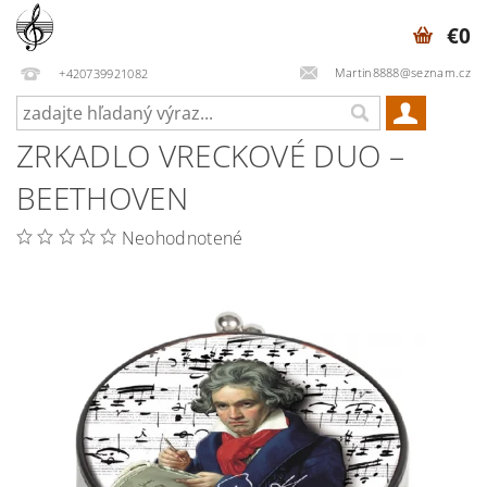
€0
Martin8888@seznam.cz
+420739921082
ZRKADLO VRECKOVÉ DUO –
BEETHOVEN
Neohodnotené