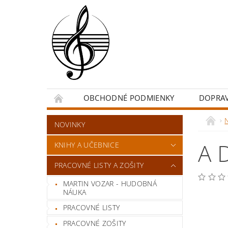
OBCHODNÉ PODMIENKY
DOPRA
NOVINKY
A 
KNIHY A UČEBNICE
PRACOVNÉ LISTY A ZOŠITY
MARTIN VOZAR - HUDOBNÁ
NÁUKA
PRACOVNÉ LISTY
PRACOVNÉ ZOŠITY