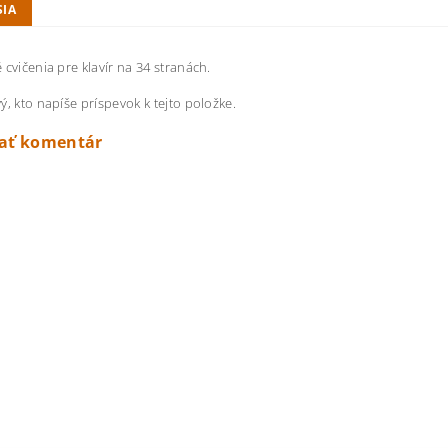
SIA
 cvičenia pre klavír na 34 stranách.
ý, kto napíše príspevok k tejto položke.
dať komentár