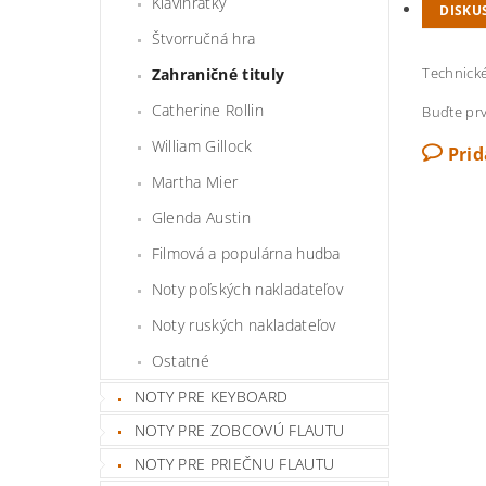
Klavihrátky
DISKU
Štvorručná hra
Technické
Zahraničné tituly
Catherine Rollin
Buďte prv
William Gillock
Pri
Martha Mier
Glenda Austin
Filmová a populárna hudba
Noty poľských nakladateľov
Noty ruských nakladateľov
Ostatné
NOTY PRE KEYBOARD
NOTY PRE ZOBCOVÚ FLAUTU
NOTY PRE PRIEČNU FLAUTU