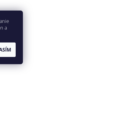
anie
on a
ASÍM