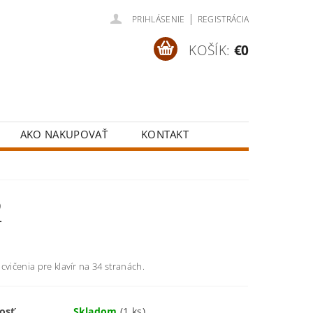
|
PRIHLÁSENIE
REGISTRÁCIA
KOŠÍK:
€0
AKO NAKUPOVAŤ
KONTAKT
2
cvičenia pre klavír na 34 stranách.
osť
Skladom
(1 ks)