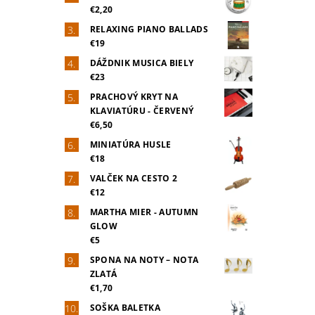
€2,20
RELAXING PIANO BALLADS
€19
DÁŽDNIK MUSICA BIELY
€23
PRACHOVÝ KRYT NA
KLAVIATÚRU - ČERVENÝ
€6,50
MINIATÚRA HUSLE
€18
VALČEK NA CESTO 2
€12
MARTHA MIER - AUTUMN
GLOW
€5
SPONA NA NOTY – NOTA
ZLATÁ
€1,70
SOŠKA BALETKA