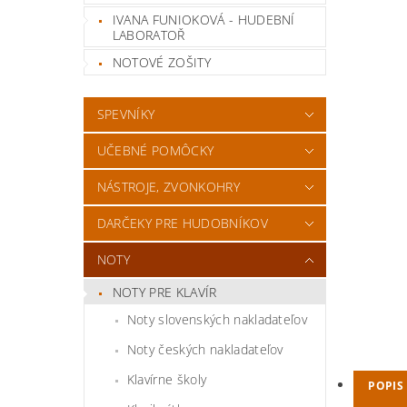
IVANA FUNIOKOVÁ - HUDEBNÍ
LABORATOŘ
NOTOVÉ ZOŠITY
SPEVNÍKY
UČEBNÉ POMÔCKY
NÁSTROJE, ZVONKOHRY
DARČEKY PRE HUDOBNÍKOV
NOTY
NOTY PRE KLAVÍR
Noty slovenských nakladateľov
Noty českých nakladateľov
Klavírne školy
POPIS