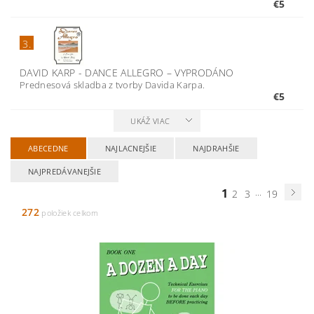
€5
3.
DAVID KARP - DANCE ALLEGRO
–
VYPRODÁNO
Prednesová skladba z tvorby Davida Karpa.
€5
UKÁŽ VIAC
ABECEDNE
NAJLACNEJŠIE
NAJDRAHŠIE
NAJPREDÁVANEJŠIE
1
...
2
3
19
272
položiek celkom