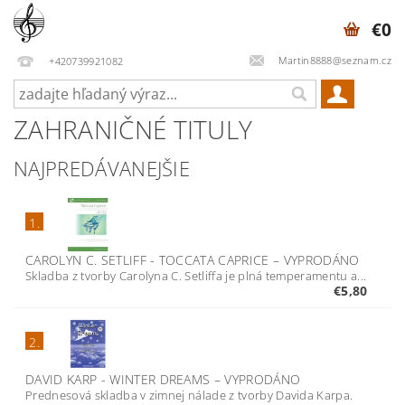
€0
Martin8888@seznam.cz
+420739921082
ZAHRANIČNÉ TITULY
NAJPREDÁVANEJŠIE
1.
CAROLYN C. SETLIFF - TOCCATA CAPRICE
–
VYPRODÁNO
Skladba z tvorby Carolyna C. Setliffa je plná temperamentu a...
€5,80
2.
DAVID KARP - WINTER DREAMS
–
VYPRODÁNO
Prednesová skladba v zimnej nálade z tvorby Davida Karpa.