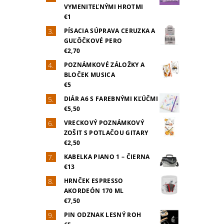
VYMENITEĽNÝMI HROTMI
€1
PÍSACIA SÚPRAVA CERUZKA A
GUĽÔČKOVÉ PERO
€2,70
POZNÁMKOVÉ ZÁLOŽKY A
BLOČEK MUSICA
€5
DIÁR A6 S FAREBNÝMI KĽÚČMI
€5,50
VRECKOVÝ POZNÁMKOVÝ
ZOŠIT S POTLAČOU GITARY
€2,50
KABELKA PIANO 1 – ČIERNA
€13
HRNČEK ESPRESSO
AKORDEÓN 170 ML
€7,50
PIN ODZNAK LESNÝ ROH