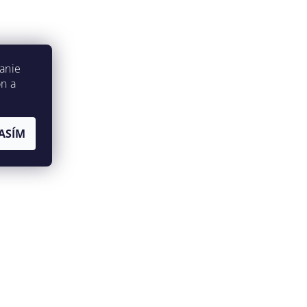
anie
on a
ASÍM