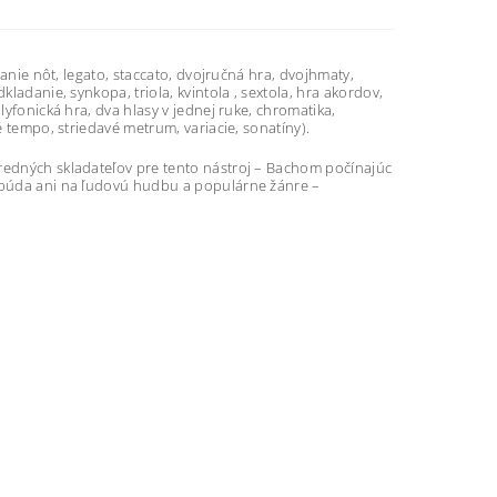
tanie nôt, legato, staccato, dvojručná hra, dvojhmaty,
ladanie, synkopa, triola, kvintola , sextola, hra akordov,
lyfonická hra, dva hlasy v jednej ruke, chromatika,
vé tempo, striedavé metrum, variacie, sonatíny).
predných skladateľov pre tento nástroj – Bachom počínajúc
zabúda ani na ľudovú hudbu a populárne žánre –