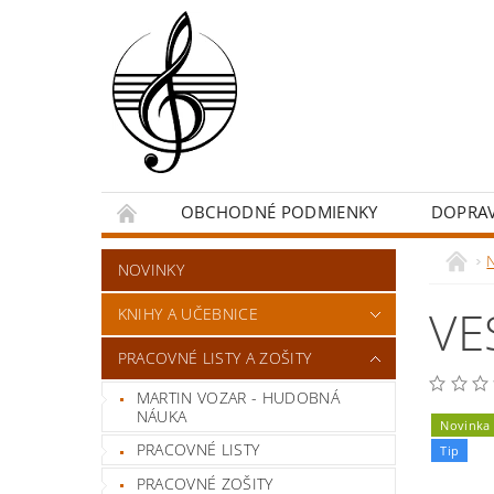
OBCHODNÉ PODMIENKY
DOPRA
NOVINKY
VE
KNIHY A UČEBNICE
PRACOVNÉ LISTY A ZOŠITY
MARTIN VOZAR - HUDOBNÁ
NÁUKA
Novinka
PRACOVNÉ LISTY
Tip
PRACOVNÉ ZOŠITY