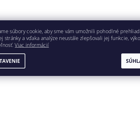
ame súbory cookie, aby sme vám umožnili pohodlné prehliad
 stránky a vďaka analýze neustále zlepšovali jej funkcie, výk
eľnosť.
Viac informácií
TAVENIE
SÚHL