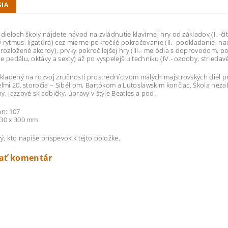
SIA
 dieloch školy nájdete návod na zvládnutie klavírnej hry od základov (I. -čí
 rytmus, ligatúra) cez mierne pokročilé pokračovanie (II.- podkladanie, nadk
 rozložené akordy), prvky pokročilejšej hry (III.- melódia s doprovodom, po
e pedálu, oktávy a sexty) až po vyspelejšiu techniku ​​(IV.- ozdoby, strieda
 kladený na rozvoj zručností prostredníctvom malých majstrovských diel 
eľmi 20. storočia – Sibéliom, Bartókom a Lutoslawskim končiac. Škola ne
y, jazzové skladbičky, úpravy v štýle Beatles a pod.
an: 107
230 x 300 mm
ý, kto napíše príspevok k tejto položke.
dať komentár