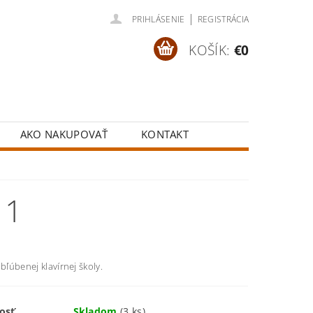
|
PRIHLÁSENIE
REGISTRÁCIA
KOŠÍK:
€0
AKO NAKUPOVAŤ
KONTAKT
 1
obľúbenej klavírnej školy.
osť
Skladom
(3 ks)