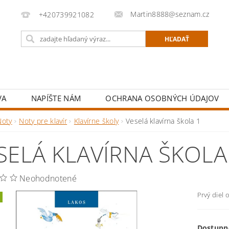
Martin8888@seznam.cz
+420739921082
VA
NAPÍŠTE NÁM
OCHRANA OSOBNÝCH ÚDAJOV
Noty
Noty pre klavír
Klavírne školy
Veselá klavírna škola 1
SELÁ KLAVÍRNA ŠKOLA
Neohodnotené
Prvý diel 
Dostupn