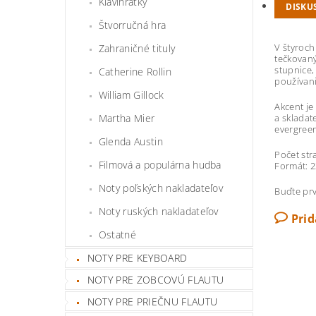
Klavihrátky
DISKU
Štvorručná hra
V štyroch
Zahraničné tituly
tečkovaný
stupnice,
Catherine Rollin
používani
William Gillock
Akcent je
Martha Mier
a skladat
evergreen
Glenda Austin
Počet str
Filmová a populárna hudba
Formát: 
Noty poľských nakladateľov
Buďte prv
Noty ruských nakladateľov
Pri
Ostatné
NOTY PRE KEYBOARD
NOTY PRE ZOBCOVÚ FLAUTU
NOTY PRE PRIEČNU FLAUTU