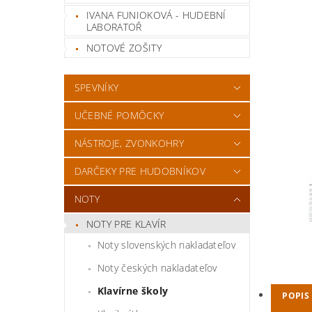
IVANA FUNIOKOVÁ - HUDEBNÍ
LABORATOŘ
NOTOVÉ ZOŠITY
SPEVNÍKY
UČEBNÉ POMÔCKY
NÁSTROJE, ZVONKOHRY
DARČEKY PRE HUDOBNÍKOV
NOTY
NOTY PRE KLAVÍR
Noty slovenských nakladateľov
Noty českých nakladateľov
Klavírne školy
POPIS