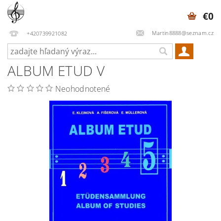
€0
Martin8888@seznam.cz
+420739921082
ALBUM ETUD V
Neohodnotené