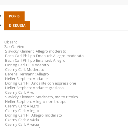
POPIS
DISKUSIA
Obsah:
Zak G.: Vivo
Slavický Klement: Allegro moderato
Bach Carl Philipp Emanuel: Allegro moderato
Bach Carl Philipp Emanuel: Allegro
Döring Carl H.: Moderato
Czerny Carl: Moderato
Berens Hermann: Allegro
Heller Stephen: Andante
Döring Carl H.: Andante con espressione
Heller Stephen: Andante grazioso
Czerny Carl: Vivo
Slavický Klement: Moderato, molto ritmico
Heller Stephen: Allegro non troppo
Czerny Carl: Allegro
Czerny Carl: Allegro
Döring Carl H.: Allegro moderato
Czerny Carl: Vivácia
Czerny Carl: Vivácia