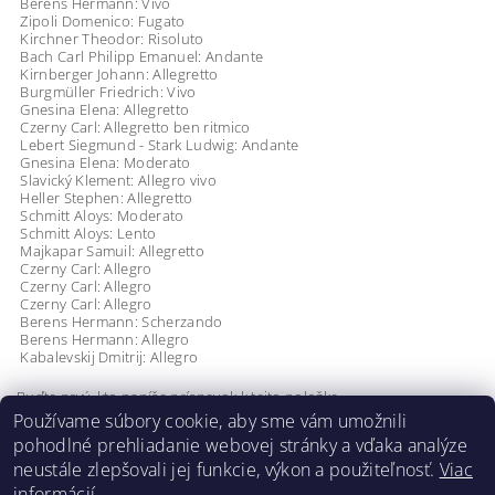
Berens Hermann: Vivo
Zipoli Domenico: Fugato
Kirchner Theodor: Risoluto
Bach Carl Philipp Emanuel: Andante
Kirnberger Johann: Allegretto
Burgmüller Friedrich: Vivo
Gnesina Elena: Allegretto
Czerny Carl: Allegretto ben ritmico
Lebert Siegmund - Stark Ludwig: Andante
Gnesina Elena: Moderato
Slavický Klement: Allegro vivo
Heller Stephen: Allegretto
Schmitt Aloys: Moderato
Schmitt Aloys: Lento
Majkapar Samuil: Allegretto
Czerny Carl: Allegro
Czerny Carl: Allegro
Czerny Carl: Allegro
Berens Hermann: Scherzando
Berens Hermann: Allegro
Kabalevskij Dmitrij: Allegro
Buďte prvý, kto napíše príspevok k tejto položke.
Používame súbory cookie, aby sme vám umožnili
Pridať komentár
pohodlné prehliadanie webovej stránky a vďaka analýze
neustále zlepšovali jej funkcie, výkon a použiteľnosť.
Viac
informácií