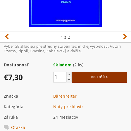
1
z 2
Výber 39 skladieb pre stredný stupeň technickej vyspelosti. Autori:
Czerny, Zipoli, Gnesina, Kabalevskij a ďalšie.
Dostupnosť
Skladom
(2 ks)
€7,30
Značka
Bärenreiter
Kategória
Noty pre klavír
Záruka
24 mesiacov
Otázka