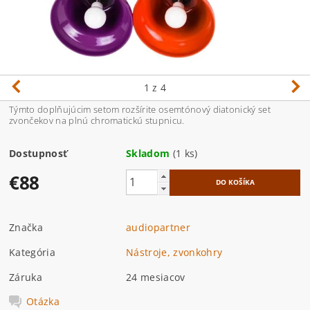
1
z 4
Týmto doplňujúcim setom rozšírite osemtónový diatonický set
zvončekov na plnú chromatickú stupnicu.
Dostupnosť
Skladom
(1 ks)
€88
Značka
audiopartner
Kategória
Nástroje, zvonkohry
Záruka
24 mesiacov
Otázka