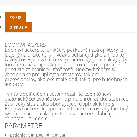
POPIS
DISKUSIA
BOOMWHACKERS
Boomwhackers sú unikátny perkusný nástroj, ktorý je
ladený na určité tóny – vďaka odlišnej dĺžke a hrúbke
každý kus Boomwhackers pri údere vydáva inak vysoký
tón. Tieto nástroje tak ponúkajú niečo, čo je pre iné
perkusie za hranicou možností. Boomwhackers sú
vhodné ako pre úplných amatérov, tak pre
profesionálov, ako pre malé deti, tak aj pre hudobných
lektorov.
Týmto doplňujúcim setom rozšírite osemtónový
diatonický set zvončekov na plnú chromatickú stupnicu.
Zvončeky slúžia ako obohacujúci doplnok k hre s
Boomwhackers. Ich presná intonácia a rovnaký farebný
systém značenia ako pri Boomwhackers uľahčuje
orientáciu a učenie.
PARAMETRE
Ladenie: C#, D#, F#, G#, A#