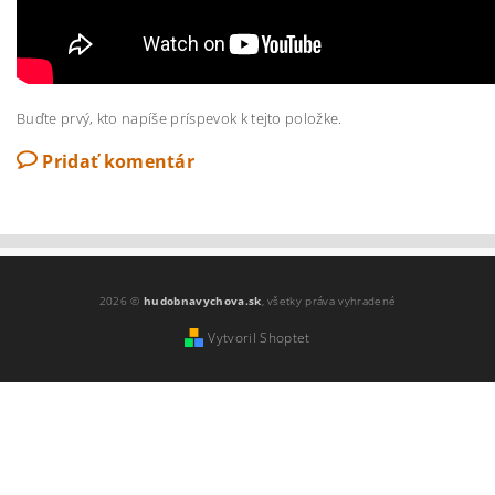
Buďte prvý, kto napíše príspevok k tejto položke.
Pridať komentár
2026 ©
hudobnavychova.sk
, všetky práva vyhradené
Vytvoril Shoptet