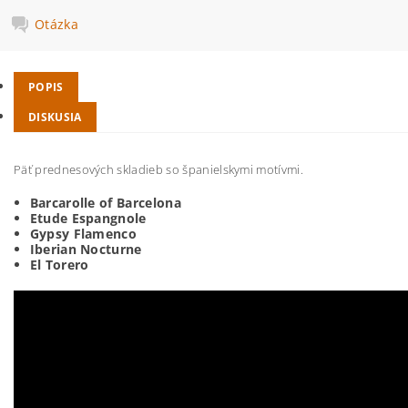
Otázka
POPIS
DISKUSIA
Päť prednesových skladieb so španielskymi motívmi.
Barcarolle of Barcelona
Etude Espangnole
Gypsy Flamenco
Iberian Nocturne
El Torero