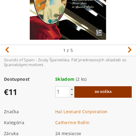
1
z 5
Sounds of Spain - Zvuky Španielska. Päť prednesových skladieb so
španielskymi motívmi.
Dostupnosť
Skladom
(2 ks)
€11
Značka
Hal Leonard Corporation
Kategória
Catherine Rollin
Záruka
24 mesiacov