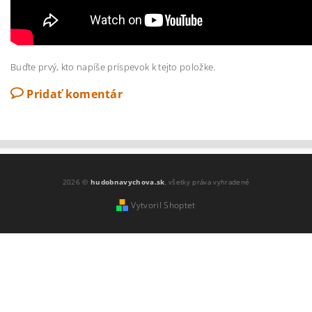
Buďte prvý, kto napíše príspevok k tejto položke.
Pridať komentár
2026 ©
hudobnavychova.sk
, všetky práva vyhradené
Vytvoril Shoptet