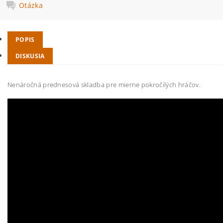
Otázka
POPIS
DISKUSIA
Nenáročná prednesová skladba pre mierne pokročilých hráčov.