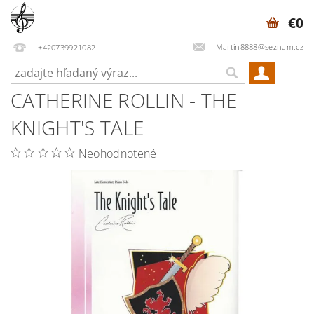
€0
Martin8888@seznam.cz
+420739921082
CATHERINE ROLLIN - THE
KNIGHT'S TALE
Neohodnotené