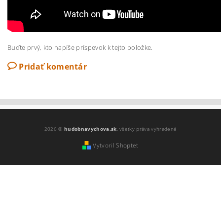
Buďte prvý, kto napíše príspevok k tejto položke.
Pridať komentár
2026 ©
hudobnavychova.sk
, všetky práva vyhradené
Vytvoril Shoptet