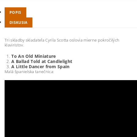
POPIS
DISKUSIA
Tri skladby skladateľa Cyrila Scotta oslovia mierne pokročilých
klaviristov.
To An Old Miniature
A Ballad Told at Candlelight
A Little Dancer from Spain
Malá španielska tanečnica: