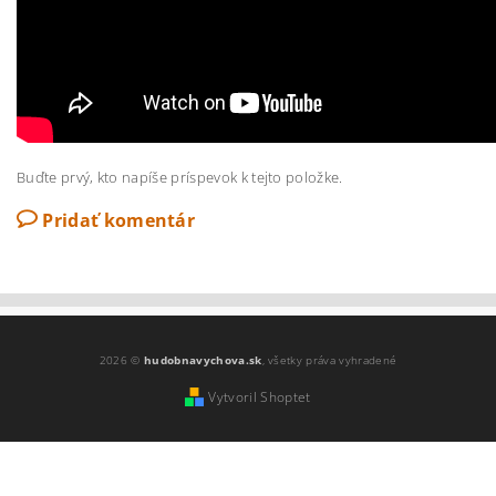
Buďte prvý, kto napíše príspevok k tejto položke.
Pridať komentár
2026 ©
hudobnavychova.sk
, všetky práva vyhradené
Vytvoril Shoptet