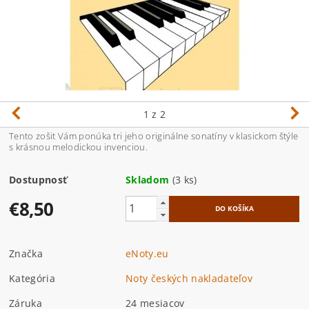
1
z 2
Tento zošit Vám ponúka tri jeho originálne sonatíny v klasickom štýle
s krásnou melodickou invenciou.
Dostupnosť
Skladom
(3 ks)
€8,50
Značka
eNoty.eu
Kategória
Noty českých nakladateľov
Záruka
24 mesiacov