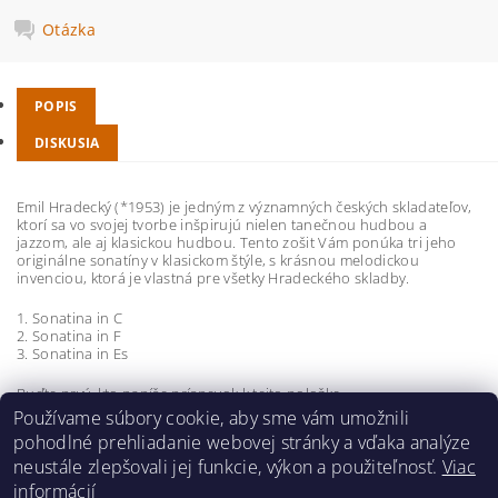
Otázka
POPIS
DISKUSIA
Emil Hradecký (*1953) je jedným z významných českých skladateľov,
ktorí sa vo svojej tvorbe inšpirujú nielen tanečnou hudbou a
jazzom, ale aj klasickou hudbou. Tento zošit Vám ponúka tri jeho
originálne sonatíny v klasickom štýle, s krásnou melodickou
invenciou, ktorá je vlastná pre všetky Hradeckého skladby.
1. Sonatina in C
2. Sonatina in F
3. Sonatina in Es
Buďte prvý, kto napíše príspevok k tejto položke.
Používame súbory cookie, aby sme vám umožnili
Pridať komentár
pohodlné prehliadanie webovej stránky a vďaka analýze
neustále zlepšovali jej funkcie, výkon a použiteľnosť.
Viac
informácií