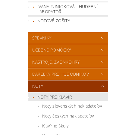
IVANA FUNIOKOVÁ - HUDEBNÍ
LABORATOŘ
NOTOVÉ ZOŠITY
SPEVNÍKY
UČEBNÉ POMÔCKY
NÁSTROJE, ZVONKOHRY
DARČEKY PRE HUDOBNÍKOV
NOTY
NOTY PRE KLAVÍR
Noty slovenských nakladateľov
Noty českých nakladateľov
Klavírne školy