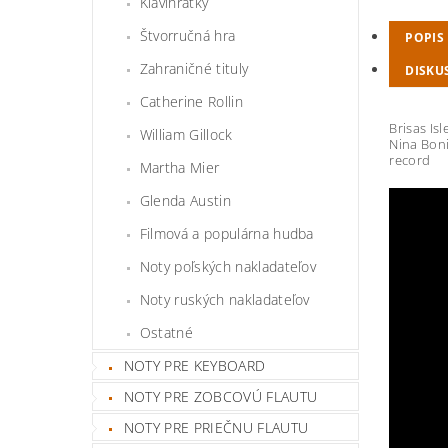
Klavihrátky
Štvorručná hra
POPIS
Zahraničné tituly
DISKU
Catherine Rollin
Brisas Is
William Gillock
Nina Boni
record
Martha Mier
Glenda Austin
Filmová a populárna hudba
Noty poľských nakladateľov
Noty ruských nakladateľov
Ostatné
NOTY PRE KEYBOARD
NOTY PRE ZOBCOVÚ FLAUTU
NOTY PRE PRIEČNU FLAUTU