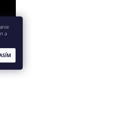
anie
on a
ASÍM