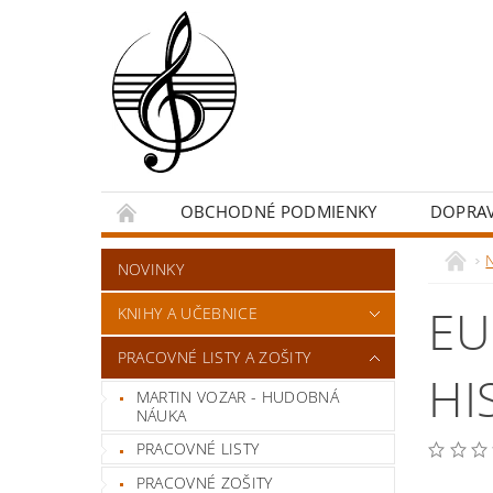
OBCHODNÉ PODMIENKY
DOPRA
NOVINKY
EU
KNIHY A UČEBNICE
PRACOVNÉ LISTY A ZOŠITY
HI
MARTIN VOZAR - HUDOBNÁ
NÁUKA
PRACOVNÉ LISTY
PRACOVNÉ ZOŠITY