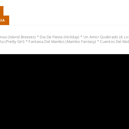
SIA
lenas (Island Breezes) * Dia De Fiesta (Holiday) * Un Amor Quebrado (A L
ta (Pretty Girl) * Fantasia Del Mambo (Mambo Fantasy) * Cuentos Del Mat