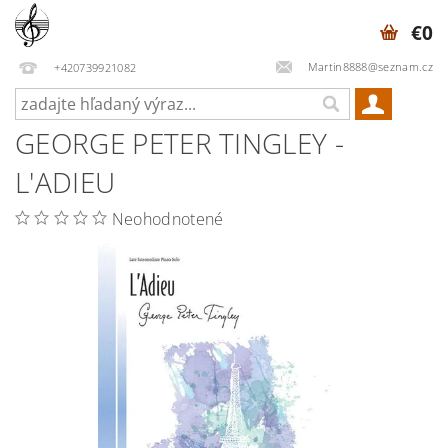
€0
Martin8888@seznam.cz
+420739921082
GEORGE PETER TINGLEY -
L'ADIEU
Neohodnotené