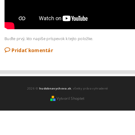
Buďte prvý, kto napíše príspevok k tejto položke.
Pridať komentár
2026 ©
hudobnavychova.sk
, všetky práva vyhradené
Vytvoril Shoptet