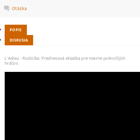
Otázka
POPIS
DISKUSIA
L'Adieu - Rozlúčka. Prednesová skladba pre mierne pokročilých
hráčov.