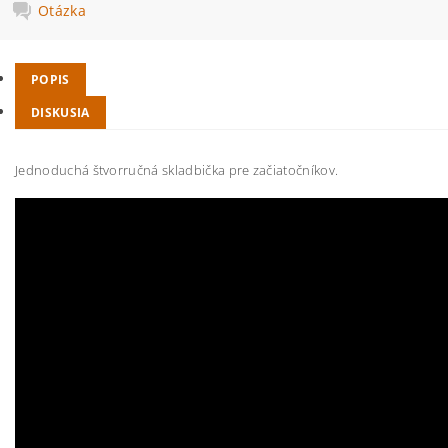
Otázka
POPIS
DISKUSIA
Jednoduchá štvorručná skladbička pre začiatočníkov.