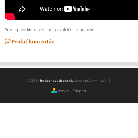
Buďte prvý, kto napíše príspevok k tejto položke.
Pridať komentár
2026 ©
hudobnavychova.sk
, všetky práva vyhradené
Vytvoril Shoptet