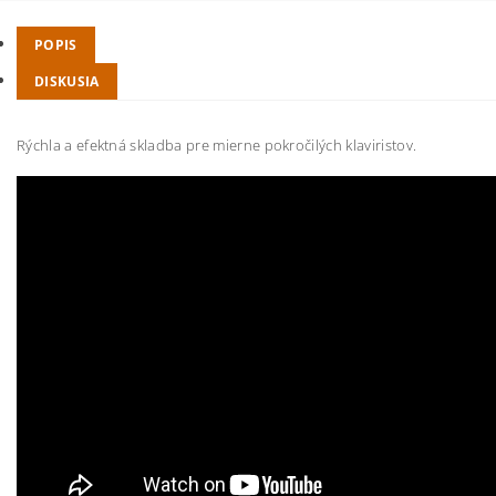
POPIS
DISKUSIA
Rýchla a efektná skladba pre mierne pokročilých klaviristov.