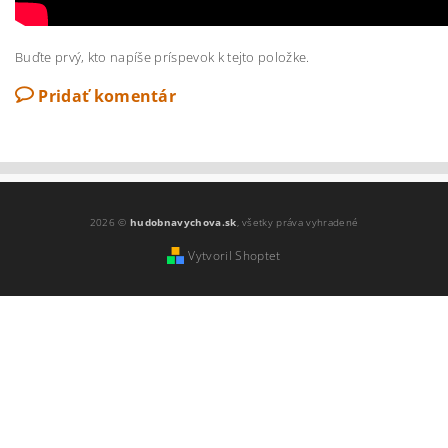
Buďte prvý, kto napíše príspevok k tejto položke.
Pridať komentár
2026 ©
hudobnavychova.sk
, všetky práva vyhradené
Vytvoril Shoptet