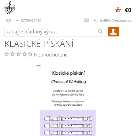
€0
Martin8888@seznam.cz
+420739921082
KLASICKÉ PÍSKÁNÍ
Neohodnotené