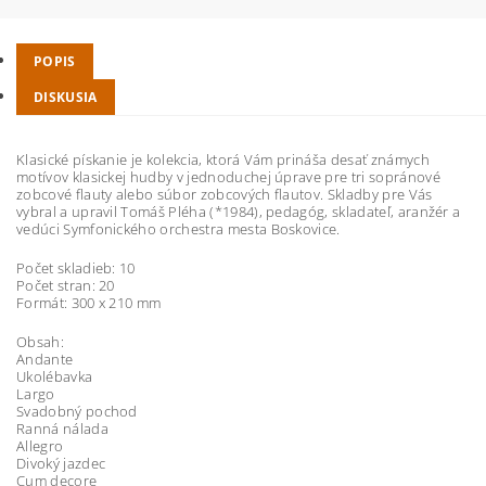
POPIS
DISKUSIA
Klasické pískanie je kolekcia, ktorá Vám prináša desať známych
motívov klasickej hudby v jednoduchej úprave pre tri sopránové
zobcové flauty alebo súbor zobcových flautov. Skladby pre Vás
vybral a upravil Tomáš Pléha (*1984), pedagóg, skladateľ, aranžér a
vedúci Symfonického orchestra mesta Boskovice.
Počet skladieb: 10
Počet stran: 20
Formát: 300 x 210 mm
Obsah:
Andante
Ukolébavka
Largo
Svadobný pochod
Ranná nálada
Allegro
Divoký jazdec
Cum decore