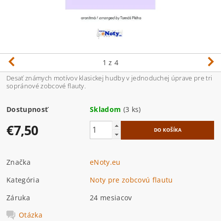
1
z 4
Desať známych motívov klasickej hudby v jednoduchej úprave pre tri
sopránové zobcové flauty.
Dostupnosť
Skladom
(3 ks)
€7,50
Značka
eNoty.eu
Kategória
Noty pre zobcovú flautu
Záruka
24 mesiacov
Otázka