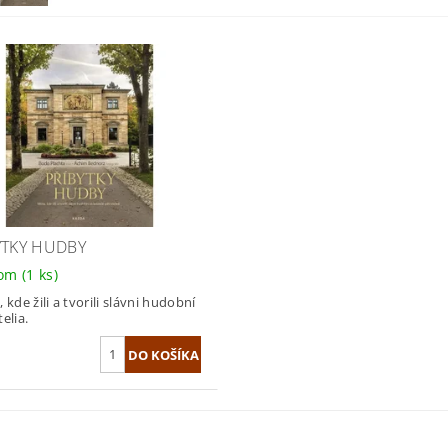
YTKY HUDBY
dom
(1 ks)
 kde žili a tvorili slávni hudobní
elia.