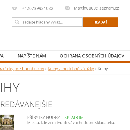
Martin8888@seznam.cz
+420739921082
VA
NAPÍŠTE NÁM
OCHRANA OSOBNÝCH ÚDAJOV
Darčeky pre hudobníkov
Knihy a hudobné záložky
Knihy
IHY
PREDÁVANEJŠIE
PŘÍBYTKY HUDBY
–
SKLADOM
Miesta, kde žili a tvorili slávni hudobní skladatelia.