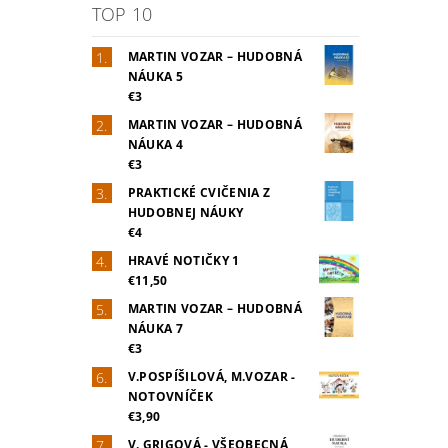
TOP 10
MARTIN VOZAR – HUDOBNÁ
NÁUKA 5
€3
MARTIN VOZAR – HUDOBNÁ
NÁUKA 4
€3
PRAKTICKÉ CVIČENIA Z
HUDOBNEJ NÁUKY
€4
HRAVÉ NOTIČKY 1
€11,50
MARTIN VOZAR – HUDOBNÁ
NÁUKA 7
€3
V.POSPÍŠILOVÁ, M.VOZAR -
NOTOVNÍČEK
€3,90
V. GRIGOVÁ - VŠEOBECNÁ