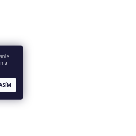
anie
on a
ASÍM