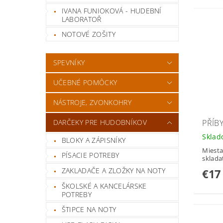
IVANA FUNIOKOVÁ - HUDEBNÍ
LABORATOŘ
NOTOVÉ ZOŠITY
SPEVNÍKY
UČEBNÉ POMÔCKY
NÁSTROJE, ZVONKOHRY
PŘÍB
DARČEKY PRE HUDOBNÍKOV
Skla
BLOKY A ZÁPISNÍKY
Miesta,
PÍSACIE POTREBY
skladat
ZAKLADAČE A ZLOŽKY NA NOTY
€17
ŠKOLSKÉ A KANCELÁRSKE
POTREBY
ŠTIPCE NA NOTY