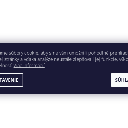
ame súbory cookie, aby sme vám umožnili pohodlné prehliad
 stránky a vďaka analýze neustále zlepšovali jej funkcie, výk
eľnosť.
Viac informácií
TAVENIE
SÚHL