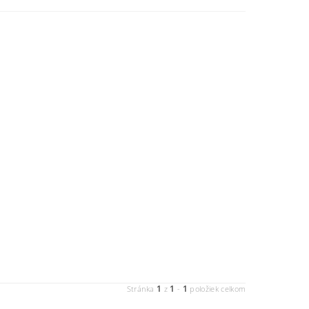
1
1
1
Stránka
z
-
položiek celkom