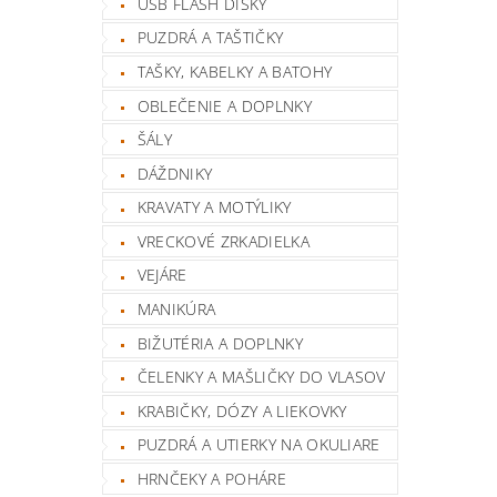
USB FLASH DISKY
PUZDRÁ A TAŠTIČKY
TAŠKY, KABELKY A BATOHY
OBLEČENIE A DOPLNKY
ŠÁLY
DÁŽDNIKY
KRAVATY A MOTÝLIKY
VRECKOVÉ ZRKADIELKA
VEJÁRE
MANIKÚRA
BIŽUTÉRIA A DOPLNKY
ČELENKY A MAŠLIČKY DO VLASOV
KRABIČKY, DÓZY A LIEKOVKY
PUZDRÁ A UTIERKY NA OKULIARE
HRNČEKY A POHÁRE