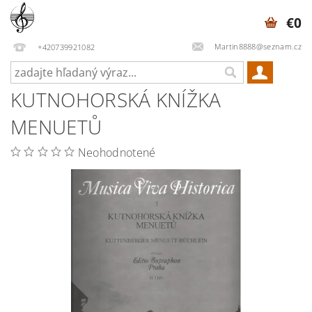
€0
Martin8888@seznam.cz
+420739921082
KUTNOHORSKÁ KNÍŽKA
MENUETŮ
Neohodnotené