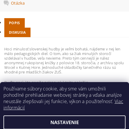
Otázka
POPIS
DISKUSIA
Hoci minulosť slovenskej hudby je veľmi bohatá, nájdeme v nej len
málo pedagogických diel. O tom, ako sa žiak minulých storočí
vzdelával v hudbe, veľa nevieme. Preto tým cennejší je nález
anonymnej rukopisnej knižky z polovice 18. storočia, z archívu spolu
Wocel v Kutnej Hore. Jednoduché skladbičky tanečného rázu sú
vhodné pre mladších žiakov ZUŠ.
Buďte prvý, kto napíše príspevok k tejto položke.
Používame súbory cookie, aby sme vám umožnili
Pridať komentár
pohodlné prehliadanie webovej stránky a vďaka analýze
neustále zlepšovali jej funkcie, výkon a použiteľnosť.
Viac
informácií
NASTAVENIE