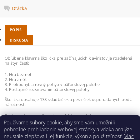
Otázka
POPIS
DISKUSIA
Obľúbená klavírna školička pre začínajúcich klaviristov je rozdelená
na štyri časti:
1. Hra bez not
2. Hra z nôt
3. Protipohyb a rovný pohyb v päťprstovej polohe
4. Postupné rozširovanie päťprstovej polohy
Školička obsahuje 138 skladbičiek a pesničiek usporiadaných podľa
náročnosti.
Buďte prvý, kto napíše príspevok k tejto položke.
Používame súbory cookie, aby sme vám umožnili
Pridať komentár
pohodlné prehliadanie webovej stránky a vďaka analýze
neustále zlepšovali jej funkcie, výkon a použiteľnosť.
Viac