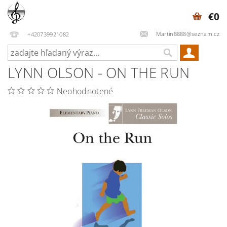
€0
Martin8888@seznam.cz
+420739921082
LYNN OLSON - ON THE RUN
Neohodnotené