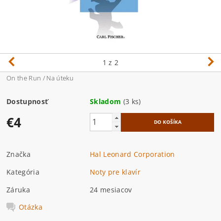
1
z 2
On the Run / Na úteku
Dostupnosť
Skladom
(3 ks)
€4
Značka
Hal Leonard Corporation
Kategória
Noty pre klavír
Záruka
24 mesiacov
Otázka