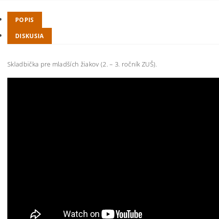
POPIS
DISKUSIA
Skladbička pre mladších žiakov (2. – 3. ročník ZUŠ).