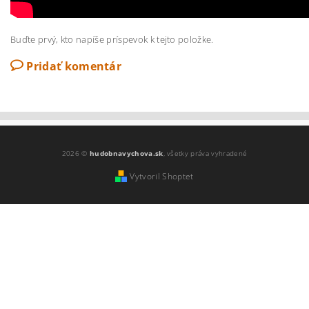
Buďte prvý, kto napíše príspevok k tejto položke.
Pridať komentár
2026 ©
hudobnavychova.sk
, všetky práva vyhradené
Vytvoril Shoptet