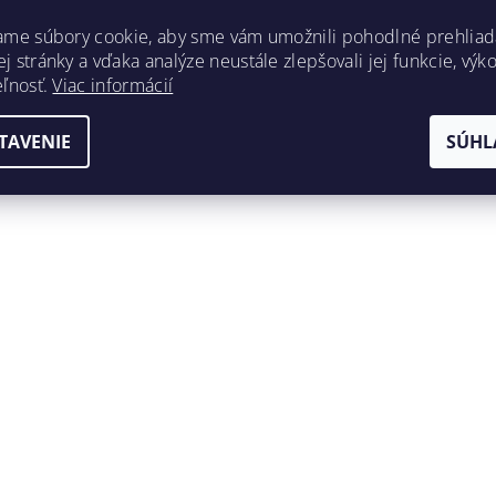
ame súbory cookie, aby sme vám umožnili pohodlné prehliad
 stránky a vďaka analýze neustále zlepšovali jej funkcie, výk
eľnosť.
Viac informácií
TAVENIE
SÚHL