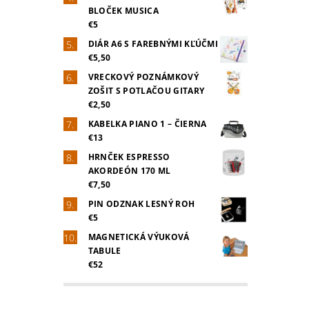
BLOČEK MUSICA
€5
DIÁR A6 S FAREBNÝMI KĽÚČMI
€5,50
VRECKOVÝ POZNÁMKOVÝ
ZOŠIT S POTLAČOU GITARY
€2,50
KABELKA PIANO 1 – ČIERNA
€13
HRNČEK ESPRESSO
AKORDEÓN 170 ML
€7,50
PIN ODZNAK LESNÝ ROH
€5
MAGNETICKÁ VÝUKOVÁ
TABULE
€52