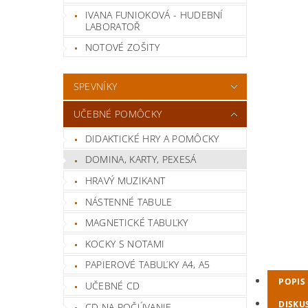
IVANA FUNIOKOVÁ - HUDEBNÍ
LABORATOŘ
NOTOVÉ ZOŠITY
SPEVNÍKY
UČEBNÉ POMÔCKY
DIDAKTICKÉ HRY A POMÔCKY
DOMINA, KARTY, PEXESÁ
HRAVÝ MUZIKANT
NÁSTENNÉ TABULE
MAGNETICKÉ TABUĽKY
KOCKY S NOTAMI
PAPIEROVÉ TABUĽKY A4, A5
POPIS
UČEBNÉ CD
DISKU
CD NA POČÚVANIE