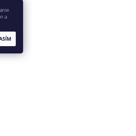
anie
on a
ASÍM