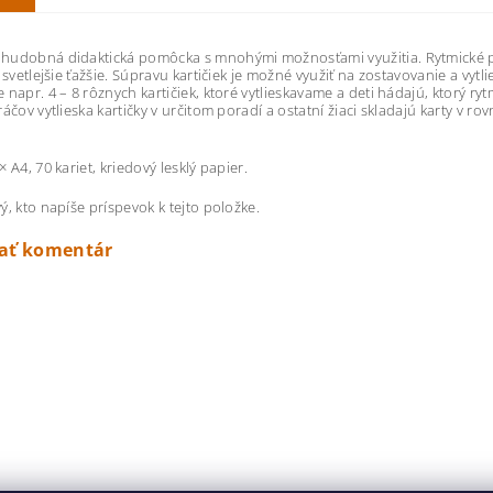
udobná didaktická pomôcka s mnohými možnosťami využitia. Rytmické pex
, svetlejšie ťažšie. Súpravu kartičiek je možné využiť na zostavovanie a vyt
napr. 4 – 8 rôznych kartičiek, ktoré vytlieskavame a deti hádajú, ktorý rytm
ráčov vytlieska kartičky v určitom poradí a ostatní žiaci skladajú karty v r
 A4, 70 kariet, kriedový lesklý papier.
ý, kto napíše príspevok k tejto položke.
dať komentár