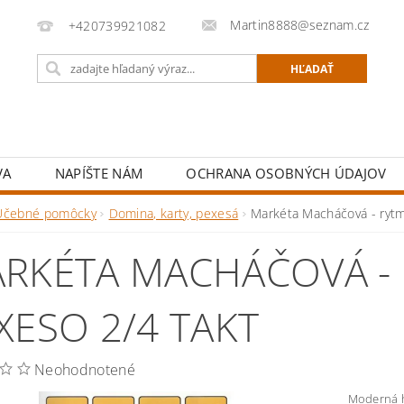
Martin8888@seznam.cz
+420739921082
VA
NAPÍŠTE NÁM
OCHRANA OSOBNÝCH ÚDAJOV
Učebné pomôcky
Domina, karty, pexesá
Markéta Macháčová - rytm
RKÉTA MACHÁČOVÁ - 
XESO 2/4 TAKT
Neohodnotené
Moderná 