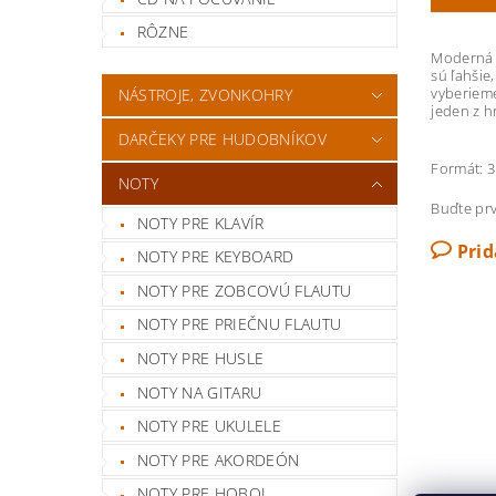
RÔZNE
Moderná h
sú ľahšie
vyberieme 
NÁSTROJE, ZVONKOHRY
jeden z h
DARČEKY PRE HUDOBNÍKOV
Formát: 3×
NOTY
Buďte prv
NOTY PRE KLAVÍR
Pri
NOTY PRE KEYBOARD
NOTY PRE ZOBCOVÚ FLAUTU
NOTY PRE PRIEČNU FLAUTU
NOTY PRE HUSLE
NOTY NA GITARU
NOTY PRE UKULELE
NOTY PRE AKORDEÓN
NOTY PRE HOBOJ