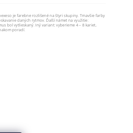
eso je farebne rozlišené na štyri skupiny. Tmavšie farby
lieskavanie daných rytmov. Ďalší námet na využitie:
us bol vytlieskaný. Iný variant: vyberieme 4 – 8 kariet,
ovnakom poradí.