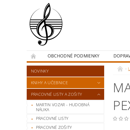
OBCHODNÉ PODMIENKY
DOPRA
NOVINKY
MA
KNIHY A UČEBNICE
PRACOVNÉ LISTY A ZOŠITY
PE
MARTIN VOZAR - HUDOBNÁ
NÁUKA
PRACOVNÉ LISTY
PRACOVNÉ ZOŠITY