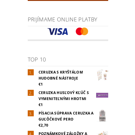
PRIJÍMAME ONLINE PLATBY
TOP 10
CERUZKA S KRYŠTÁLOM
HUDOBNÉ NÁSTROJE
€1
CERUZKA HUSĽOVÝ KĽÚČ S
VYMENITEĽNÝMI HROTMI
€1
PÍSACIA SÚPRAVA CERUZKA A
GUĽÔČKOVÉ PERO
€2,70
POZNÁMKOVÉ ZÁLOŽKY A