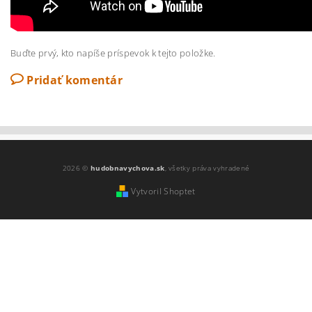
Buďte prvý, kto napíše príspevok k tejto položke.
Pridať komentár
2026 ©
hudobnavychova.sk
, všetky práva vyhradené
Vytvoril Shoptet