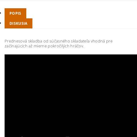
POPIS
DISKUSIA
Prednesová skladba od súčasného skladateľa vhodná pre
začínajúcich až mierne pokročilých hráčov.