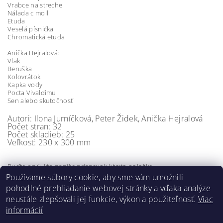
Vrabce na streche
Nálada c moll
Etuda
Veselá písnička
Chromatická etuda
Anička Hejralová:
Vlak
Beruška
Kolovrátok
Kapka vody
Pocta Vivaldimu
Sen alebo skutočnosť
Autori: Ilona Jurníčková, Peter Židek, Anička Hejralová
Počet stran: 32
Počet skladieb: 25
Veľkosť: 230 x 300 mm
Buďte prvý, kto napíše príspevok k tejto položke.
Používame súbory cookie, aby sme vám umožnili
Pridať komentár
pohodlné prehliadanie webovej stránky a vďaka analýze
neustále zlepšovali jej funkcie, výkon a použiteľnosť.
Viac
informácií