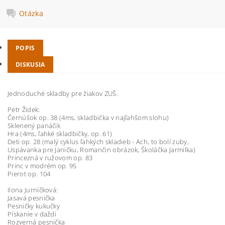
Otázka
POPIS
DISKUSIA
Jednoduché skladby pre žiakov ZUŠ.
Petr Židek:
Černúšok op. 38 (4ms, skladbička v najľahšom slohu)
Sklenený panáčik
Hra (4ms, ľahké skladbičky, op. 61)
Deti op. 28 (malý cyklus ľahkých skladieb - Ach, to bolí zuby,
Uspávanka pre Janičku, Romančin obrázok, Školáčka Jarmilka)
Princezná v ružovom op. 83
Princ v modrém op. 95
Pierot op. 104
Ilona Jurníčková:
Jasavá pesnička
Pesničky kukučky
Pískanie v daždi
Rozverná pesnička