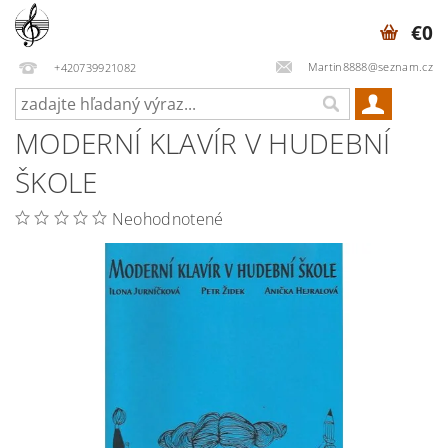
€0
Martin8888@seznam.cz
+420739921082
MODERNÍ KLAVÍR V HUDEBNÍ
ŠKOLE
Neohodnotené