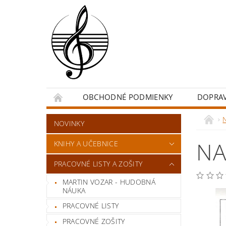
OBCHODNÉ PODMIENKY
DOPRA
NOVINKY
NA
KNIHY A UČEBNICE
PRACOVNÉ LISTY A ZOŠITY
MARTIN VOZAR - HUDOBNÁ
NÁUKA
PRACOVNÉ LISTY
PRACOVNÉ ZOŠITY