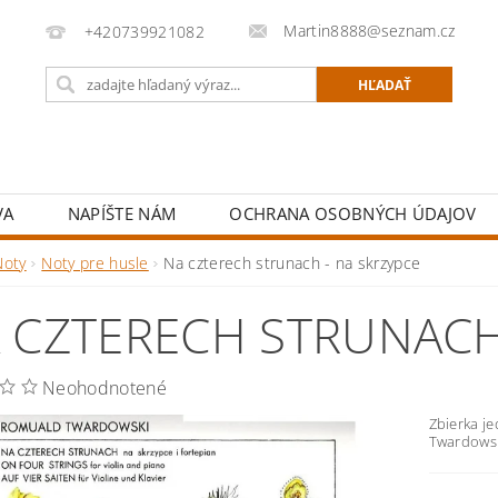
Martin8888@seznam.cz
+420739921082
VA
NAPÍŠTE NÁM
OCHRANA OSOBNÝCH ÚDAJOV
Noty
Noty pre husle
Na czterech strunach - na skrzypce
 CZTERECH STRUNACH
Neohodnotené
Zbierka j
Twardows