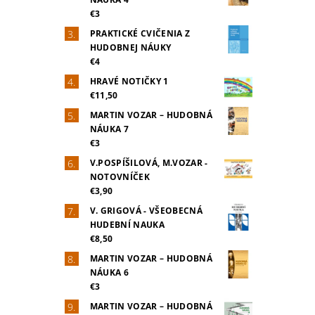
€3
PRAKTICKÉ CVIČENIA Z
HUDOBNEJ NÁUKY
€4
HRAVÉ NOTIČKY 1
€11,50
MARTIN VOZAR – HUDOBNÁ
NÁUKA 7
€3
V.POSPÍŠILOVÁ, M.VOZAR -
NOTOVNÍČEK
€3,90
V. GRIGOVÁ - VŠEOBECNÁ
HUDEBNÍ NAUKA
€8,50
MARTIN VOZAR – HUDOBNÁ
NÁUKA 6
€3
MARTIN VOZAR – HUDOBNÁ