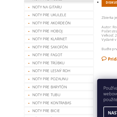
DISKU
NOTY NA GITARU
NOTY PRE UKULELE
Zbierka j
NOTY PRE AKORDEÓN
Autor: R
NOTY PRE HOBOJ
Počet str
Veľkosť: 
NOTY PRE KLARINET
Vydané v 
NOTY PRE SAXOFÓN
Buďte prv
NOTY PRE FAGOT
Pri
NOTY PRE TRÚBKU
NOTY PRE LESNÝ ROH
NOTY PRE POZAUNU
NOTY PRE BARYTÓN
Použív
webovej
NOTY PRE TUBU
použit
NOTY PRE KONTRABAS
NOTY PRE BICIE
NAS