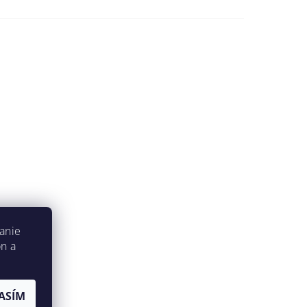
anie
on a
ASÍM