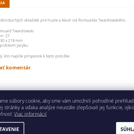
SIA
ednoduchých skladieb pre husle a klavír od Romualda Twardowského.
omuald Twardowski
an: 27
230 x 218 mm
poľskom jazyku.
ý, kto napíše príspevok k tejto položke.
dať komentár
ame súbory cookie, aby sme vám umožnili pohodlné prehliad
 stránky a vďaka analýze neustále zlepšovali jej funkcie, výk
eľnosť.
Viac informácií
TAVENIE
SÚHL