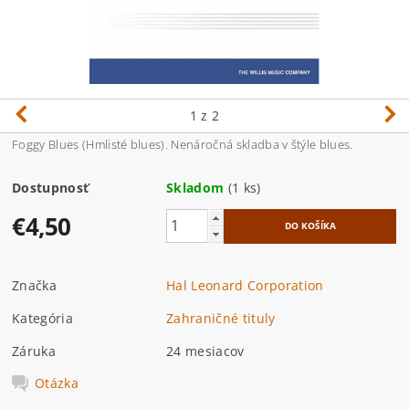
1
z 2
Foggy Blues (Hmlisté blues). Nenáročná skladba v štýle blues.
Dostupnosť
Skladom
(1 ks)
€4,50
Značka
Hal Leonard Corporation
Kategória
Zahraničné tituly
Záruka
24 mesiacov
Otázka