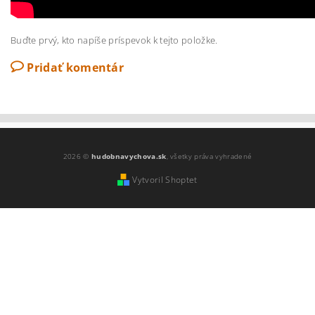
Buďte prvý, kto napíše príspevok k tejto položke.
Pridať komentár
2026 ©
hudobnavychova.sk
, všetky práva vyhradené
Vytvoril Shoptet