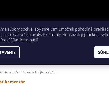
ame súbory cookie, aby sme vám umožnili pohodlné prehliad
 stránky a vďaka analýze neustále zlepšovali jej funkcie, výk
eľnosť.
Viac informácií
TAVENIE
SÚHL
ý, kto napíše príspevok k tejto položke.
dať komentár