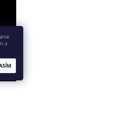
anie
on a
ASÍM