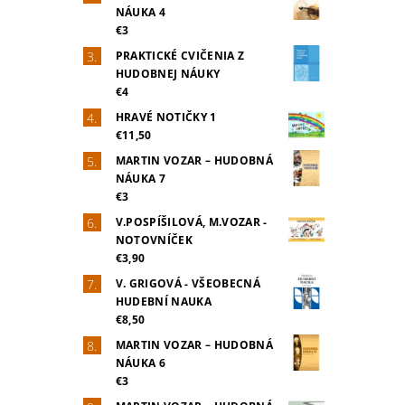
NÁUKA 4
€3
PRAKTICKÉ CVIČENIA Z
HUDOBNEJ NÁUKY
€4
HRAVÉ NOTIČKY 1
€11,50
MARTIN VOZAR – HUDOBNÁ
NÁUKA 7
€3
V.POSPÍŠILOVÁ, M.VOZAR -
NOTOVNÍČEK
€3,90
V. GRIGOVÁ - VŠEOBECNÁ
HUDEBNÍ NAUKA
€8,50
MARTIN VOZAR – HUDOBNÁ
NÁUKA 6
€3