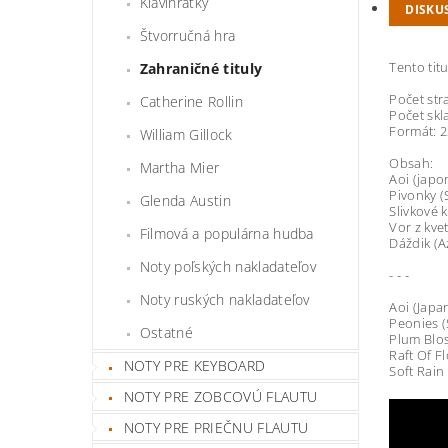
Klavihrátky
DISKU
Štvorručná hra
Tento tit
Zahraničné tituly
Počet str
Catherine Rollin
Počet skl
Formát: 
William Gillock
Obsah:
Martha Mier
Aoi (japon
Pivonky 
Glenda Austin
Slivkové 
Vor z kve
Filmová a populárna hudba
Dáždik (Az
Noty poľských nakladateľov
- - -
Noty ruských nakladateľov
Aoi (Japa
Peonies 
Ostatné
Plum Blo
Raft Of F
NOTY PRE KEYBOARD
Soft Rain 
NOTY PRE ZOBCOVÚ FLAUTU
NOTY PRE PRIEČNU FLAUTU