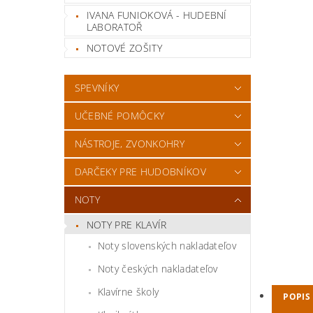
IVANA FUNIOKOVÁ - HUDEBNÍ
LABORATOŘ
NOTOVÉ ZOŠITY
SPEVNÍKY
UČEBNÉ POMÔCKY
NÁSTROJE, ZVONKOHRY
DARČEKY PRE HUDOBNÍKOV
NOTY
NOTY PRE KLAVÍR
Noty slovenských nakladateľov
Noty českých nakladateľov
Klavírne školy
POPIS