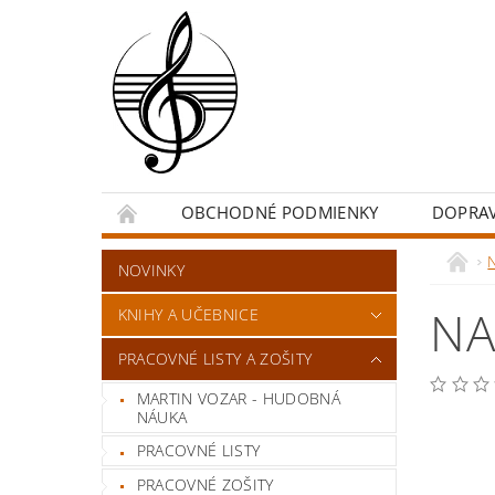
OBCHODNÉ PODMIENKY
DOPRA
NOVINKY
NA
KNIHY A UČEBNICE
PRACOVNÉ LISTY A ZOŠITY
MARTIN VOZAR - HUDOBNÁ
NÁUKA
PRACOVNÉ LISTY
PRACOVNÉ ZOŠITY