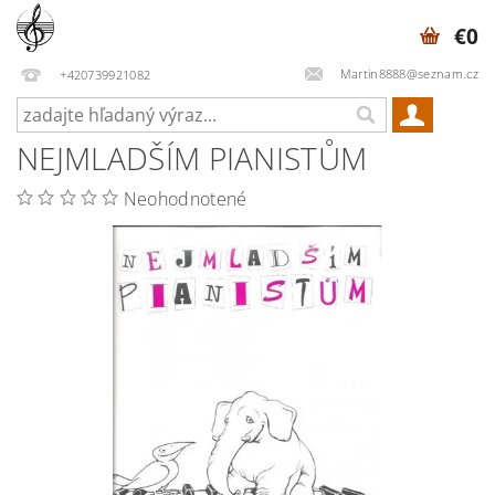
€0
Martin8888@seznam.cz
+420739921082
NEJMLADŠÍM PIANISTŮM
Neohodnotené