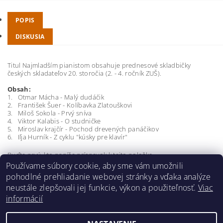
POPIS
DISKUSIA
Titul Najmladším pianistom obsahuje prednesové skladbičky
českých skladateľov 20. storočia (2. - 4. ročník ZUŠ).
Obsah:
1. Otmar Mácha - Malý dudáčik
2. František Šuer - Kolíbavka Zlatouškovi
3. Miloš Sokola - Prvý sníva
4. Viktor Kalabis - O studničke
5. Miroslav krajčír - Pochod drevených panáčikov
6. Iľja Hurník - Z cyklu "kúsky pre klavír"
Buďte prvý, kto napíše príspevok k tejto položke.
Používame súbory cookie, aby sme vám umožnili
Pridať komentár
pohodlné prehliadanie webovej stránky a vďaka analýze
neustále zlepšovali jej funkcie, výkon a použiteľnosť.
Viac
informácií