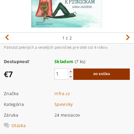
1
z 2
Pätnásť pekných a veselých pesničiek pre deti od 4 rokov.
Dostupnosť
Skladom
(7 ks)
€7
Značka
infra.cz
Kategória
Spevníky
Záruka
24 mesiacov
Otázka