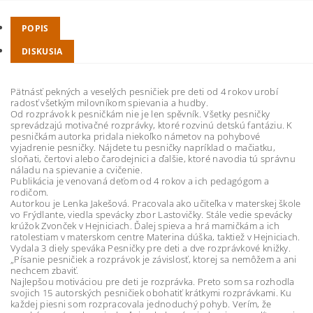
POPIS
DISKUSIA
Pätnásť pekných a veselých pesničiek pre deti od 4 rokov urobí
radosť všetkým milovníkom spievania a hudby.
Od rozprávok k pesničkám nie je len spěvník. Všetky pesničky
sprevádzajú motivačné rozprávky, ktoré rozvinú detskú fantáziu. K
pesničkám autorka pridala niekoľko námetov na pohybové
vyjadrenie pesničky. Nájdete tu pesničky napríklad o mačiatku,
sloňati, čertovi alebo čarodejnici a ďalšie, ktoré navodia tú správnu
náladu na spievanie a cvičenie.
Publikácia je venovaná deťom od 4 rokov a ich pedagógom a
rodičom.
Autorkou je Lenka Jakešová. Pracovala ako učiteľka v materskej škole
vo Frýdlante, viedla spevácky zbor Lastovičky. Stále vedie spevácky
krúžok Zvonček v Hejniciach. Ďalej spieva a hrá mamičkám a ich
ratolestiam v materskom centre Materina dúška, taktiež v Hejniciach.
Vydala 3 diely speváka Pesničky pre deti a dve rozprávkové knižky.
„Písanie pesničiek a rozprávok je závislosť, ktorej sa nemôžem a ani
nechcem zbaviť.
Najlepšou motiváciou pre deti je rozprávka. Preto som sa rozhodla
svojich 15 autorských pesničiek obohatiť krátkymi rozprávkami. Ku
každej piesni som rozpracovala jednoduchý pohyb. Verím, že