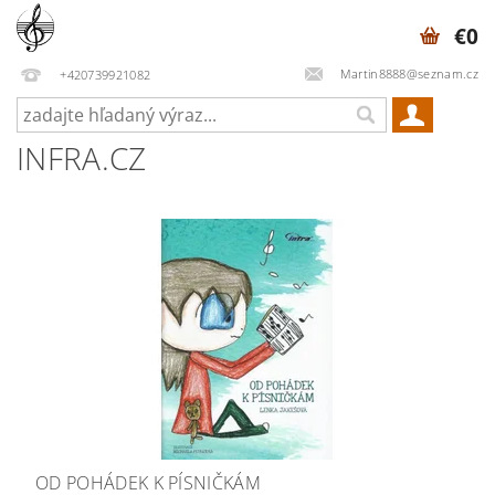
€0
Martin8888@seznam.cz
+420739921082
INFRA.CZ
OD POHÁDEK K PÍSNIČKÁM