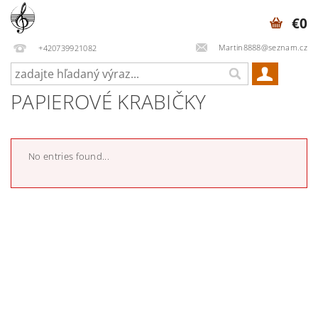
€0
Martin8888@seznam.cz
+420739921082
PAPIEROVÉ KRABIČKY
No entries found...