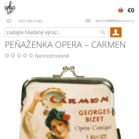
€0
Martin8888@seznam.cz
+420739921082
PEŇAŽENKA OPERA – CARMEN
Neohodnotené